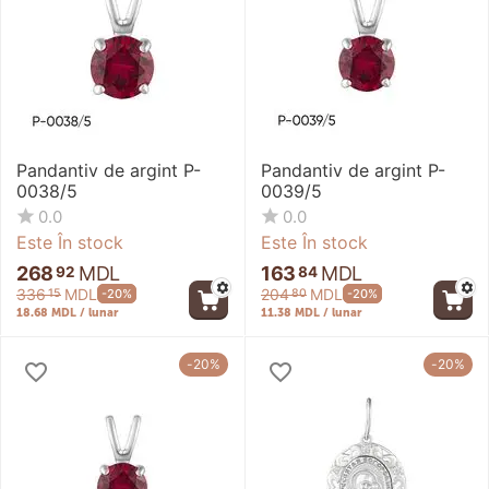
Pandantiv de argint P-
Pandantiv de argint P-
0038/5
0039/5
0.0
0.0
Este În stock
Este În stock
268
MDL
163
MDL
92
84
336
MDL
204
MDL
-20%
-20%
15
80
18.68 MDL / lunar
11.38 MDL / lunar
-20%
-20%