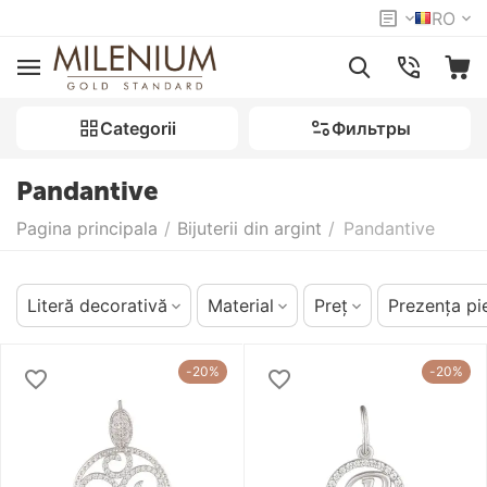
RO
Categorii
Фильтры
Pandantive
Pagina principala
/
Bijuterii din argint
/
Pandantive
Literă decorativă
Material
Preț
Prezența pie
-20%
-20%