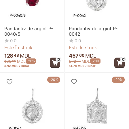
Pandantiv de argint P-
Pandantiv de argint P-
0040/5
0042
0.0
0.0
Este În stock
Este În stock
128
MDL
457
MDL
48
60
160
MDL
572
MDL
-20%
-20%
60
00
8.92 MDL / lunar
31.78 MDL / lunar
-20%
-20%