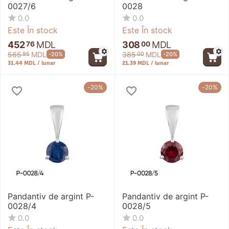
0027/6
0028
0.0
0.0
Este În stock
Este În stock
452
MDL
308
MDL
76
00
565
MDL
385
MDL
-20%
-20%
95
00
31.44 MDL / lunar
21.39 MDL / lunar
-20%
-20%
Pandantiv de argint P-
Pandantiv de argint P-
0028/4
0028/5
0.0
0.0