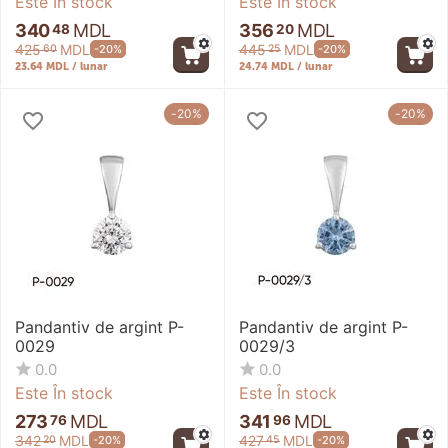
Este În stock
Este În stock
340
MDL
356
MDL
48
20
425
MDL
445
MDL
-20%
-20%
60
25
23.64 MDL / lunar
24.74 MDL / lunar
-20%
-20%
Pandantiv de argint P-
Pandantiv de argint P-
0029
0029/3
0.0
0.0
Este În stock
Este În stock
273
MDL
341
MDL
76
96
342
MDL
427
MDL
-20%
-20%
20
45