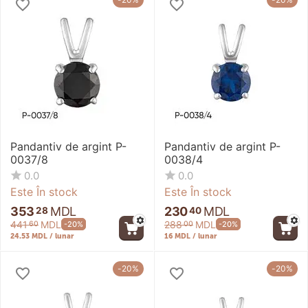
Pandantiv de argint P-
Pandantiv de argint P-
0037/8
0038/4
0.0
0.0
Este În stock
Este În stock
353
MDL
230
MDL
28
40
441
MDL
288
MDL
-20%
-20%
60
00
24.53 MDL / lunar
16 MDL / lunar
-20%
-20%