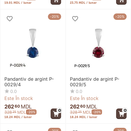
19.01 MDL / lunar
23.75 MDL / lunar
-20%
-20%
Pandantiv de argint P-
Pandantiv de argint P-
0029/4
0029/5
0.0
0.0
Este În stock
Este În stock
262
MDL
262
MDL
60
60
328
MDL
328
MDL
-20%
-20%
25
25
18.24 MDL / lunar
18.24 MDL / lunar
-20%
-20%