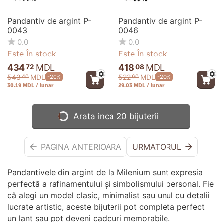
Pandantiv de argint P-
Pandantiv de argint P-
0043
0046
0.0
0.0
Este În stock
Este În stock
434
MDL
418
MDL
72
08
543
MDL
522
MDL
-20%
-20%
40
60
30.19 MDL / lunar
29.03 MDL / lunar
Arata inca 20 bijuterii
PAGINA ANTERIOARA
URMATORUL
Pandantivele din argint de la Milenium sunt expresia
perfectă a rafinamentului și simbolismului personal. Fie
că alegi un model clasic, minimalist sau unul cu detalii
lucrate artistic, aceste bijuterii pot completa perfect
un lanț sau pot deveni cadouri memorabile.