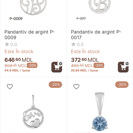
Pandantiv de argint P-
Pandantiv de argint P-
0009
0017
0.0
0.0
Este În stock
Este În stock
646
MDL
372
MDL
60
40
808
MDL
465
MDL
-20%
-20%
25
50
44.9 MDL / lunar
25.86 MDL / lunar
-20%
-20%