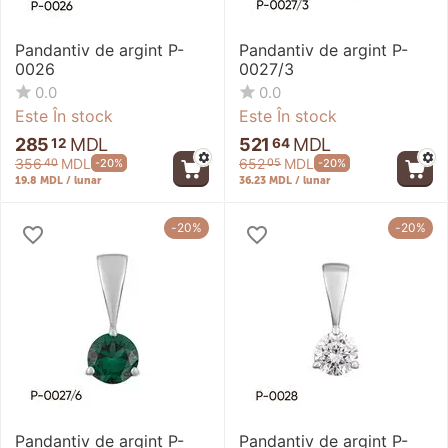
Pandantiv de argint P-
Pandantiv de argint P-
0026
0027/3
0.0
0.0
Este În stock
Este În stock
285
MDL
521
MDL
12
64
356
MDL
652
MDL
-20%
-20%
40
05
19.8 MDL / lunar
36.23 MDL / lunar
-20%
-20%
Pandantiv de argint P-
Pandantiv de argint P-