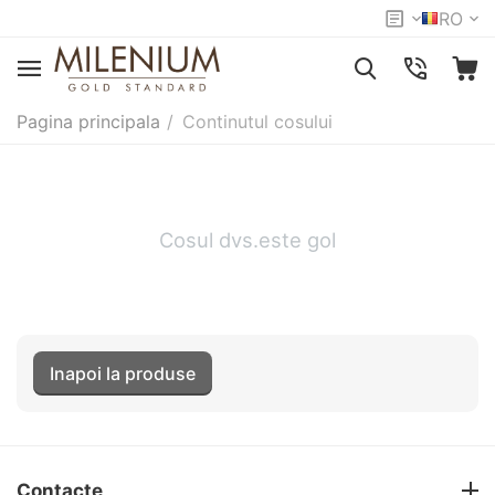
RO
Pagina principala
/
Continutul cosului
Cosul dvs.este gol
Inapoi la produse
Contacte