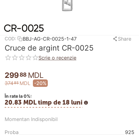
BBJ-AG-CR-0025-1-47
Share
COD:
Cruce de argint CR-0025
Scrie o recenzie
299
MDL
88
374
MDL
-20%
85
În rate la 0%:
20.83 MDL timp de 18 luni
Momentan Indisponibil
Proba
925