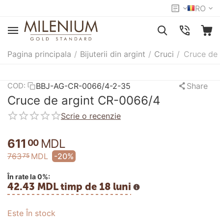
RO
Pagina principala
/
Bijuterii din argint
/
Cruci
/
Cruce de
BBJ-AG-CR-0066/4-2-35
Share
COD:
Cruce de argint CR-0066/4
Scrie o recenzie
611
MDL
00
763
MDL
-20%
75
În rate la 0%:
42.43 MDL timp de 18 luni
Este În stock