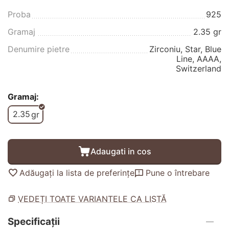
Proba
925
Gramaj
2.35 gr
Denumire pietre
Zirconiu, Star, Blue
Line, AAAA,
Switzerland
Gramaj:
2.35
gr
Adaugati in cos
Adăugați la lista de preferințe
Pune o întrebare
VEDEȚI TOATE VARIANTELE CA LISTĂ
Specificații