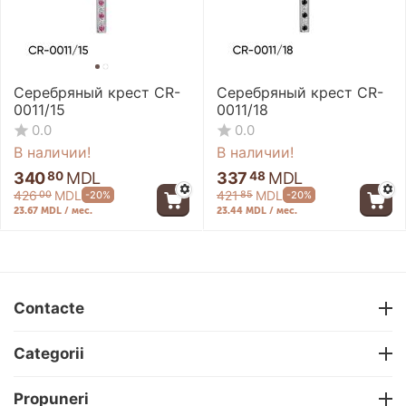
Серебряный крест CR-
Серебряный крест CR-
0011/15
0011/18
0.0
0.0
В наличии!
В наличии!
340
MDL
337
MDL
80
48
426
MDL
421
MDL
-20%
-20%
00
85
23.67 MDL / мес.
23.44 MDL / мес.
Contacte
Categorii
Propuneri