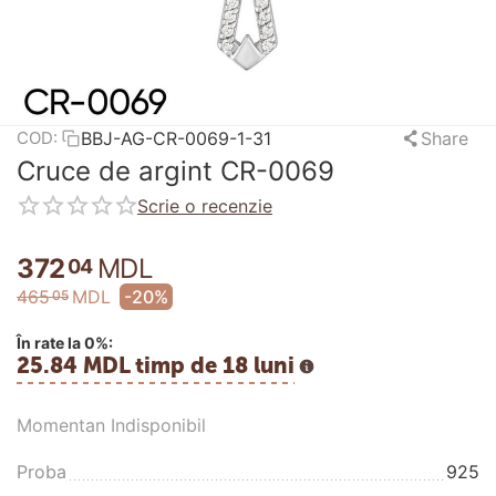
BBJ-AG-CR-0069-1-31
Share
COD:
Cruce de argint CR-0069
Scrie o recenzie
372
MDL
04
465
MDL
-20%
05
În rate la 0%:
25.84 MDL timp de 18 luni
Momentan Indisponibil
Proba
925