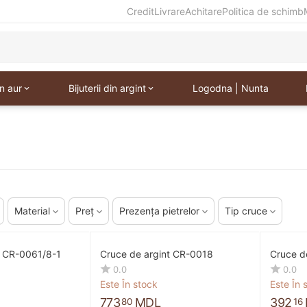
Credit
Livrare
Achitare
Politica de schimb
in aur
Bijuterii din argint
Logodna | Nunta
Material
Preț
Prezența pietrelor
Tip cruce
t CR-0061/8-1
Cruce de argint CR-0018
Cruce d
0.0
0.0
Este În stock
Este În 
773
MDL
392
80
16