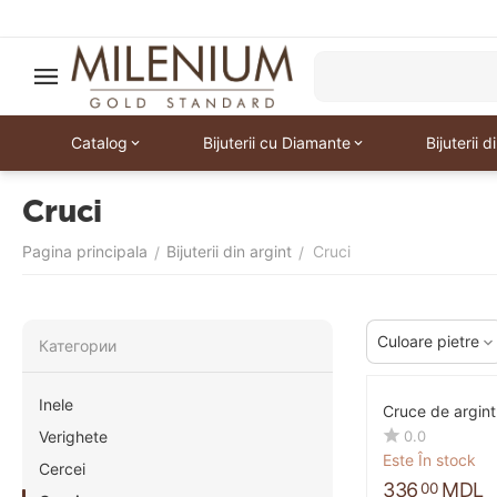
Catalog
Bijuterii cu Diamante
Bijuterii d
Cruci
Pagina principala
Bijuterii din argint
Cruci
/
/
Culoare pietre
Категории
Inele
Cruce de argin
0.0
Verighete
Este În stock
Cercei
336
MDL
00