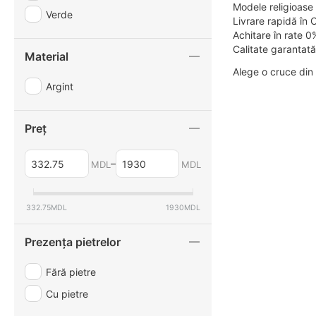
Modele religioas
Verde
Livrare rapidă în 
Achitare în rate 0
Calitate garantat
Material
Alege o cruce din a
Argint
Preț
–
MDL
MDL
332.75
MDL
1930
MDL
Prezența pietrelor
Fără pietre
Cu pietre