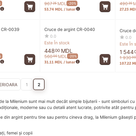
967
MDL
490
M
25
20
%
-20%
53.74 MDL / lunar
27.23 MDL
t CR-0039
Cruce de argint CR-0040
Cruce d
0.0
0.0
Este În stock
Este În 
448
MDL
00
1 544
560
MDL
00
%
-20%
1 930
00
31.11 MDL / lunar
107.22 M
ERIOARA
1
2
 de la Milenium sunt mai mult decât simple bijuterii - sunt simboluri cu
iționale, moderne sau cu detalii atent lucrate, potrivite atât pentru pu
ce din argint pentru tine sau pentru cineva drag, la Milenium găsești p
ți, femei și copii