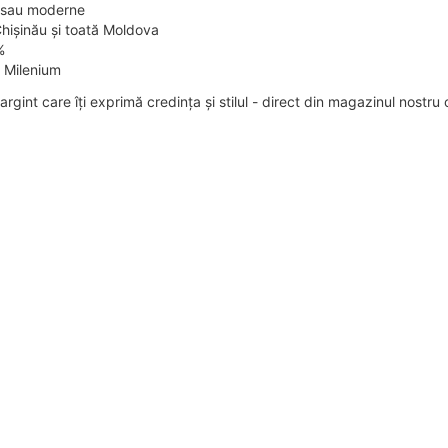
e sau moderne
Chișinău și toată Moldova
%
ă Milenium
rgint care îți exprimă credința și stilul - direct din magazinul nostru 