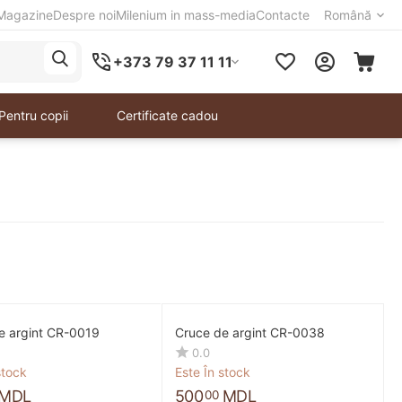
Magazine
Despre noi
Milenium in mass-media
Contacte
Română
+373 79 37 11 11
Pentru copii
Certificate cadou
e argint CR-0019
Cruce de argint CR-0038
0.0
stock
Este În stock
MDL
500
MDL
00