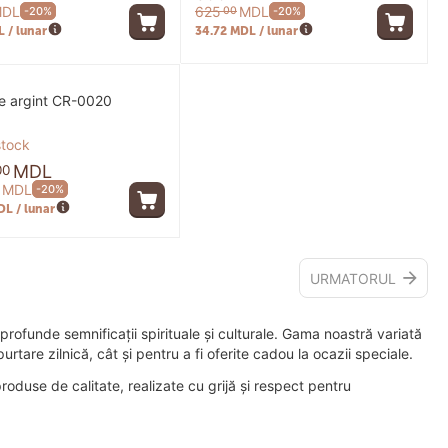
DL
625
MDL
00
-20%
-20%
 / lunar
34.72 MDL / lunar
e argint CR-0020
stock
MDL
00
MDL
-20%
DL / lunar
URMATORUL
 profunde semnificații spirituale și culturale. Gama noastră variată
rtare zilnică, cât și pentru a fi oferite cadou la ocazii speciale.
roduse de calitate, realizate cu grijă și respect pentru