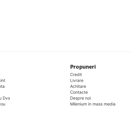
Propuneri
r
Credit
gint
Livrare
nta
Achitare
Contacte
u Dvs
Despre noi
dou
Milenium in mass media