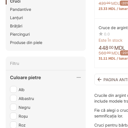
Cruci
420
MDL
00
-20
23.33 MDL / lunar
Pandantive
Lanțuri
Brățări
Cruce de argin
0.0
Piercinguri
Este În stock
Produse din piele
448
MDL
00
560
MDL
00
-20
31.11 MDL / lunar
Filtru
Culoare pietre
PAGINA ANT
Alb
Crucile din argint
Albastru
include modele trad
Negru
Fie că alegi o cru
semnificația lor.
Roșu
Roz
Cruci pentru bărba