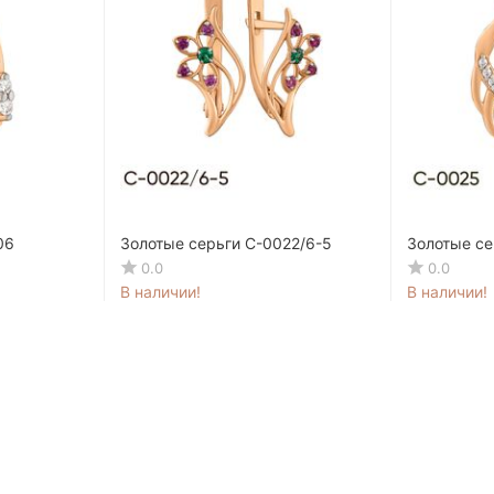
06
Золотые серьги C-0022/6-5
Золотые се
0.0
0.0
В наличии!
В наличии!
5 632
MDL
6 073
00
20
7 040
MDL
7 591
MD
00
50
-20%
391.11 MDL / мес.
421.75 MDL /