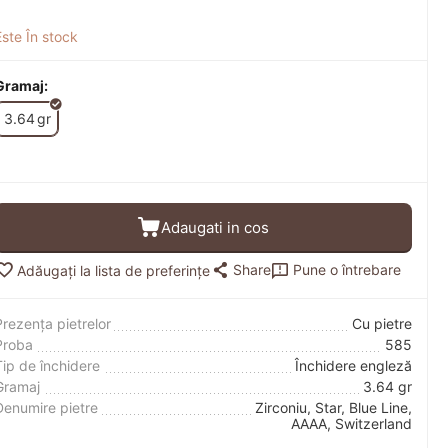
Este În stock
Gramaj:
3.64
gr
Adaugati in cos
Share
Pune o întrebare
Adăugați la lista de preferințe
Prezența pietrelor
Cu pietre
Proba
585
Tip de închidere
Închidere engleză
Gramaj
3.64 gr
Denumire pietre
Zirconiu, Star, Blue Line,
AAAA, Switzerland