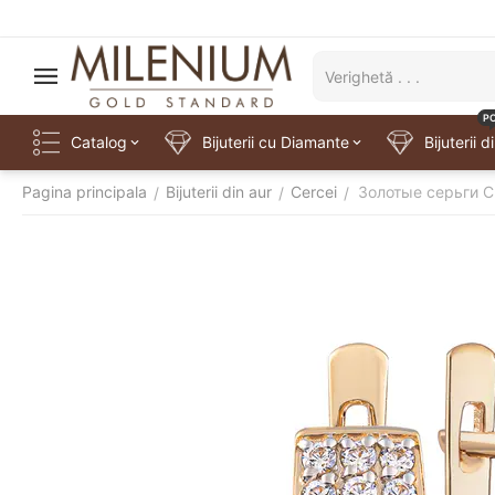
P
Catalog
Bijuterii cu Diamante
Bijuterii d
Pagina principala
Bijuterii din aur
Cercei
Золотые серьги 
/
/
/