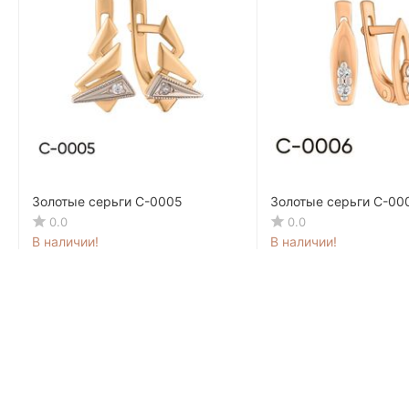
Золотые серьги C-0005
Золотые серьги C-00
0.0
0.0
В наличии!
В наличии!
6 022
MDL
3 686
MDL
80
40
7 528
MDL
4 608
MDL
50
00
-20%
-20%
418.25 MDL / мес.
256 MDL / мес.