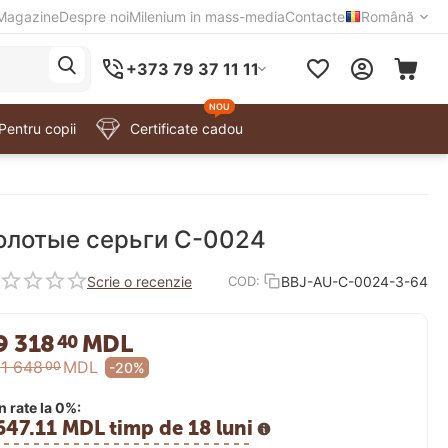
Magazine
Despre noi
Milenium in mass-media
Contacte
Română
+373 79 37 11 11
NOU
Pentru copii
Certificate cadou
олотые серьги C-0024
Scrie o recenzie
BBJ-AU-C-0024-3-64
COD:
9 318
MDL
40
11 648
MDL
00
-20%
În rate la 0%:
647.11 MDL timp de 18 luni