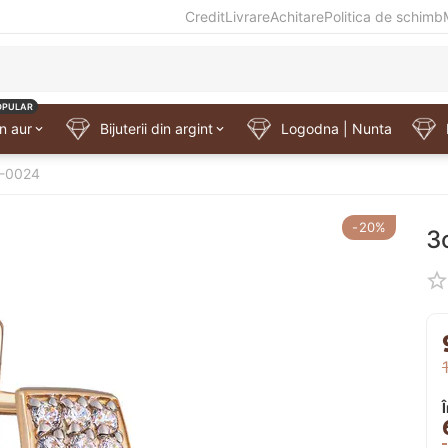
Credit
Livrare
Achitare
Politica de schimb
OPULAR
in aur
Bijuterii din argint
Logodna | Nunta
C-0024
-20%
З