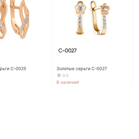
рьги C-0025
Золотые серьги C-0027
0.0
В наличии!
MDL
4 633
MDL
60
L
5 792
MDL
00
-20%
-20%
 мес.
321.78 MDL / мес.