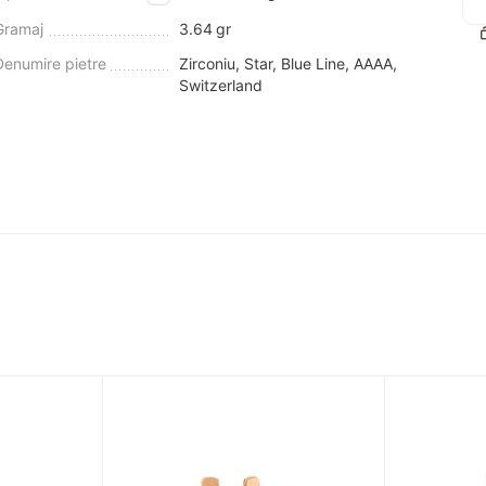
Gramaj
3.64
gr
Denumire pietre
Zirconiu, Star, Blue Line, AAAA,
Switzerland