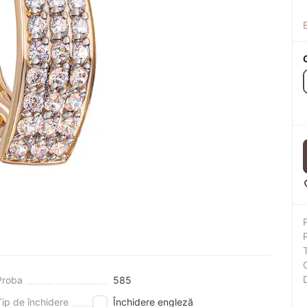
Proba
585
Tip de închidere
Închidere engleză