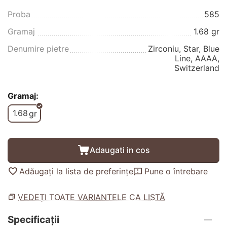
Proba
585
Gramaj
1.68 gr
Denumire pietre
Zirconiu, Star, Blue
Line, AAAA,
Switzerland
Gramaj:
1.68
gr
Adaugati in cos
Adăugați la lista de preferințe
Pune o întrebare
VEDEȚI TOATE VARIANTELE CA LISTĂ
Specificații