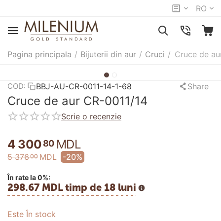
RO
Pagina principala
/
Bijuterii din aur
/
Cruci
/
Cruce de au
BBJ-AU-CR-0011-14-1-68
Share
COD:
Cruce de aur CR-0011/14
Scrie o recenzie
4 300
MDL
80
5 376
MDL
-20%
00
În rate la 0%:
298.67 MDL timp de 18 luni
Este În stock