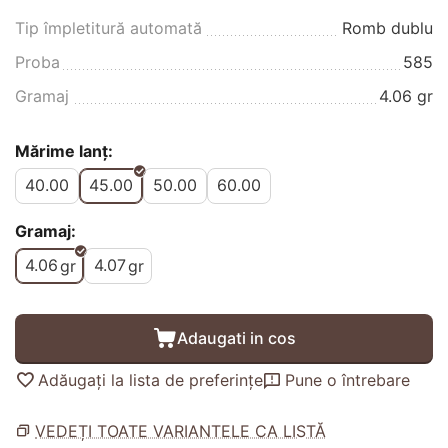
Tip împletitură automată
Romb dublu
Proba
585
Gramaj
4.06 gr
Mărime lanț:
40.00
45.00
50.00
60.00
Gramaj:
4.06
4.07
gr
gr
Adaugati in cos
Adăugați la lista de preferințe
Pune o întrebare
VEDEȚI TOATE VARIANTELE CA LISTĂ