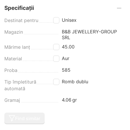
Specificații
Unisex
Destinat pentru
B&B JEWELLERY-GROUP
Magazin
SRL
45.00
Mărime lanț
Aur
Material
585
Proba
Romb dublu
Tip împletitură
automată
4.06
gr
Gramaj
Find similar