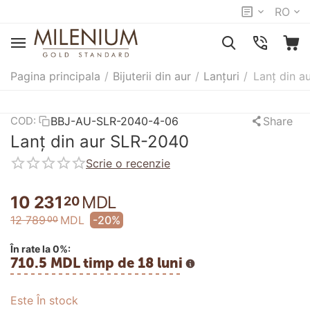
RO
Pagina principala
/
Bijuterii din aur
/
Lanțuri
/
Lanț din a
BBJ-AU-SLR-2040-4-06
Share
COD:
Lanț din aur SLR-2040
Scrie o recenzie
10 231
MDL
20
12 789
MDL
-20%
00
În rate la 0%:
710.5 MDL timp de 18 luni
Este În stock