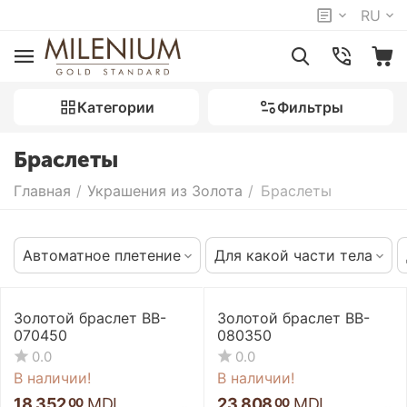
RU
Категории
Фильтры
Браслеты
Главная
/
Украшения из Золота
/
Браслеты
Автоматное плетение
Для какой части тела
Золотой браслет BB-
Золотой браслет BB-
070450
080350
0.0
0.0
В наличии!
В наличии!
18 352
MDL
23 808
MDL
00
00