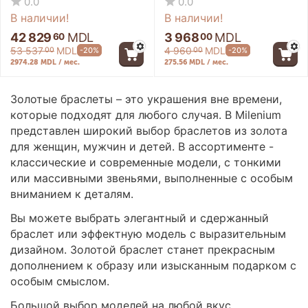
0.0
0.0
В наличии!
В наличии!
42 829
MDL
3 968
MDL
60
00
53 537
MDL
4 960
MDL
-20%
-20%
00
00
2974.28 MDL / мес.
275.56 MDL / мес.
Золотые браслеты – это украшения вне времени,
которые подходят для любого случая. В Milenium
представлен широкий выбор браслетов из золота
для женщин, мужчин и детей. В ассортименте -
классические и современные модели, с тонкими
или массивными звеньями, выполненные с особым
вниманием к деталям.
Вы можете выбрать элегантный и сдержанный
браслет или эффектную модель с выразительным
дизайном. Золотой браслет станет прекрасным
дополнением к образу или изысканным подарком с
особым смыслом.
Большой выбор моделей на любой вкус