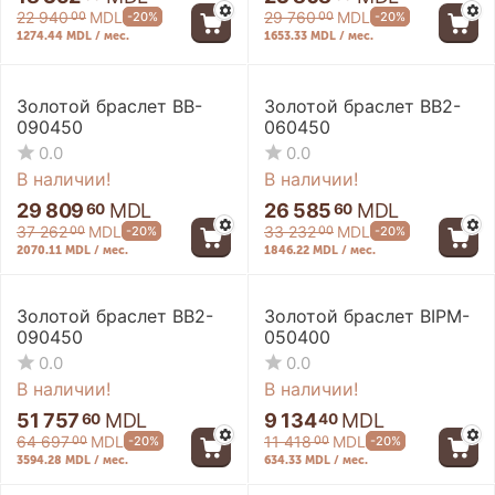
22 940
MDL
29 760
MDL
-20%
-20%
00
00
1274.44 MDL / мес.
1653.33 MDL / мес.
Золотой браслет BB-
Золотой браслет BB2-
090450
060450
0.0
0.0
В наличии!
В наличии!
29 809
MDL
26 585
MDL
60
60
37 262
MDL
33 232
MDL
-20%
-20%
00
00
2070.11 MDL / мес.
1846.22 MDL / мес.
Золотой браслет BB2-
Золотой браслет BIPM-
090450
050400
0.0
0.0
В наличии!
В наличии!
51 757
MDL
9 134
MDL
60
40
64 697
MDL
11 418
MDL
-20%
-20%
00
00
3594.28 MDL / мес.
634.33 MDL / мес.