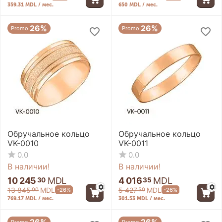
359.31 MDL / мес.
650 MDL / мес.
26%
26%
Promo
Promo
Обручальное кольцо
Обручальное кольцо
VK-0010
VK-0011
0.0
0.0
В наличии!
В наличии!
10 245
MDL
4 016
MDL
30
35
13 845
MDL
5 427
MDL
-26%
-26%
00
50
769.17 MDL / мес.
301.53 MDL / мес.