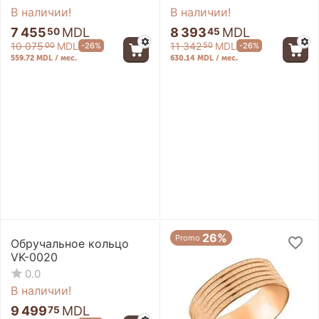
В наличии!
В наличии!
7 455
MDL
8 393
MDL
50
45
10 075
MDL
11 342
MDL
-26%
-26%
00
50
559.72 MDL / мес.
630.14 MDL / мес.
26%
Promo
26%
Promo
Обручальное кольцо
VK-0020
0.0
В наличии!
9 499
MDL
75