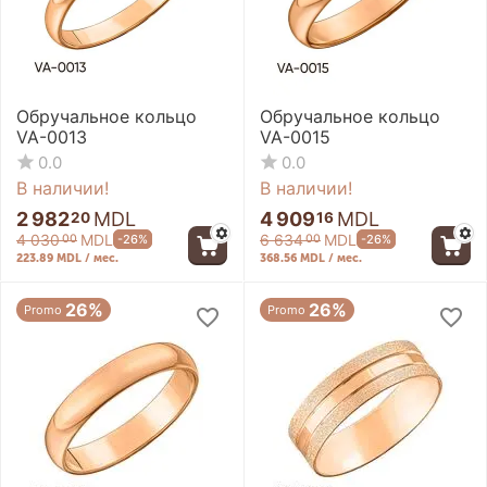
Обручальное кольцо
Обручальное кольцо
VA-0013
VA-0015
0.0
0.0
В наличии!
В наличии!
2 982
MDL
4 909
MDL
20
16
4 030
MDL
6 634
MDL
-26%
-26%
00
00
223.89 MDL / мес.
368.56 MDL / мес.
26%
26%
Promo
Promo