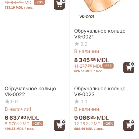
12 837
MDL
-26%
50
713.19 MDL / мес.
Обручальное кольцо
VK-0021
0.0
В наличии!
8 345
MDL
35
11 277
MDL
-26%
50
626.53 MDL / мес.
26%
26%
Promo
Promo
Обручальное кольцо
Обручальное кольцо
VK-0022
VK-0023
0.0
0.0
В наличии!
В наличии!
6 637
MDL
9 066
MDL
80
85
8 970
MDL
12 252
MDL
-26%
-26%
00
50
498.33 MDL / мес.
680.69 MDL / мес.