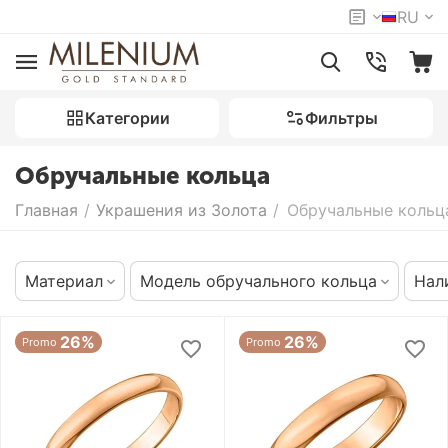
RU
Категории
Фильтры
Обручальные кольца
Главная
/
Украшения из Золота
/
Обручальные кольц
Материал
Модель обручального кольца
Нал
26%
26%
Promo
Promo