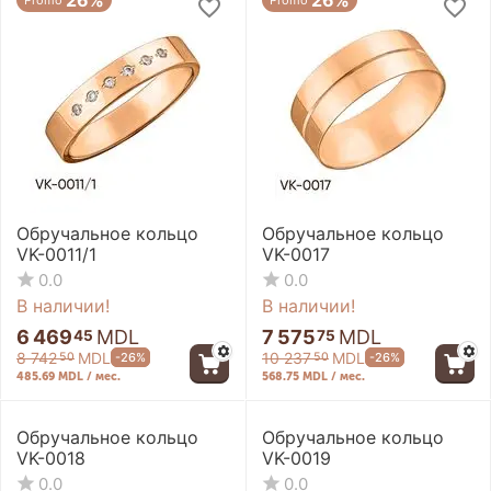
26%
26%
Promo
Promo
Обручальное кольцо
Обручальное кольцо
VK-0011/1
VK-0017
0.0
0.0
В наличии!
В наличии!
6 469
MDL
7 575
MDL
45
75
8 742
MDL
10 237
MDL
-26%
-26%
50
50
485.69 MDL / мес.
568.75 MDL / мес.
26%
26%
Promo
Promo
Обручальное кольцо
Обручальное кольцо
VK-0018
VK-0019
0.0
0.0