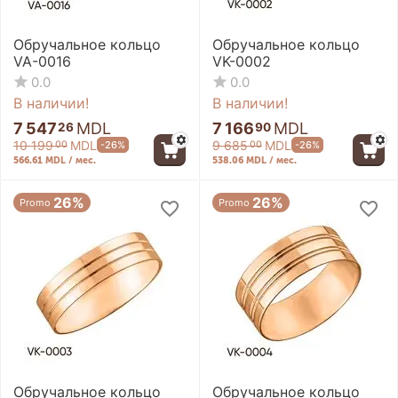
Обручальное кольцо
Обручальное кольцо
VA-0016
VK-0002
0.0
0.0
В наличии!
В наличии!
7 547
MDL
7 166
MDL
26
90
10 199
MDL
9 685
MDL
-26%
-26%
00
00
566.61 MDL / мес.
538.06 MDL / мес.
26%
26%
Promo
Promo
Обручальное кольцо
Обручальное кольцо