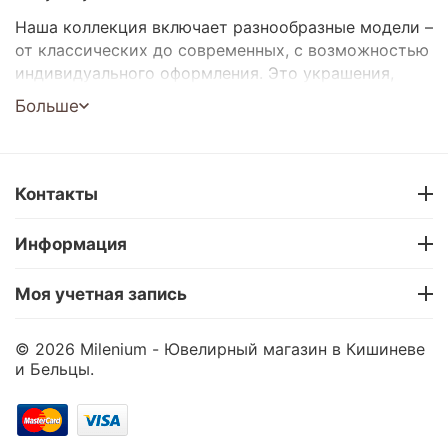
Наша коллекция включает разнообразные модели –
от классических до современных, с возможностью
индивидуального оформления. Это украшения,
которые будут радовать каждый день и останутся
Больше
с вами на всю жизнь.
Модели для него и для неё
Быстрая доставка по Кишиневу и всей Молдове
Контакты
Возможность покупки в рассрочку 0%
Опытный ювелирный магазин с репутацией
Информация
Выберите обручальные кольца, которые расскажут
вашу историю – только в Milenium.
Моя учетная запись
© 2026 Milenium - Ювелирный магазин в Кишиневе
и Бельцы.