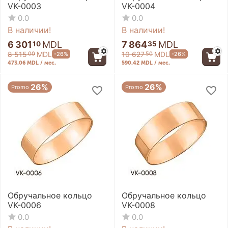
VK-0003
VK-0004
0.0
0.0
В наличии!
В наличии!
6 301
MDL
7 864
MDL
10
35
8 515
MDL
10 627
MDL
-26%
-26%
00
50
473.06 MDL / мес.
590.42 MDL / мес.
26%
26%
Promo
Promo
Обручальное кольцо
Обручальное кольцо
VK-0006
VK-0008
0.0
0.0