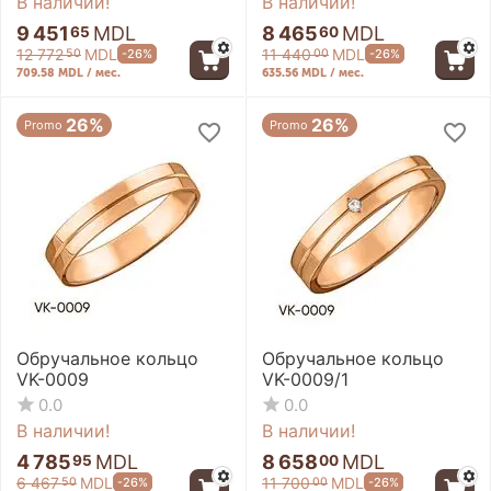
В наличии!
В наличии!
9 451
MDL
8 465
MDL
65
60
12 772
MDL
11 440
MDL
-26%
-26%
50
00
709.58 MDL / мес.
635.56 MDL / мес.
26%
26%
Promo
Promo
Обручальное кольцо
Обручальное кольцо
VK-0009
VK-0009/1
0.0
0.0
В наличии!
В наличии!
4 785
MDL
8 658
MDL
95
00
6 467
MDL
11 700
MDL
-26%
-26%
50
00