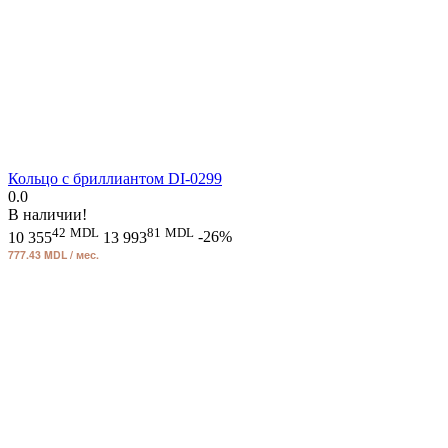
Кольцо с бриллиантом DI-0299
0.0
В наличии!
42
MDL
81
MDL
10 355
13 993
-26%
777.43 MDL / мес.