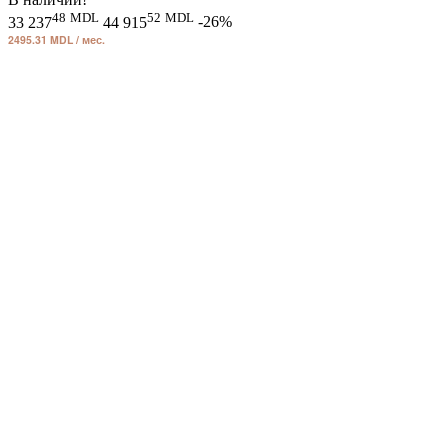
48
MDL
52
MDL
33 237
44 915
-26%
2495.31 MDL / мес.