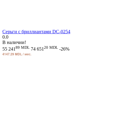
Серьги с бриллиантами DC-0254
0.0
В наличии!
89
MDL
20
MDL
55 241
74 651
-26%
4147.29 MDL / мес.