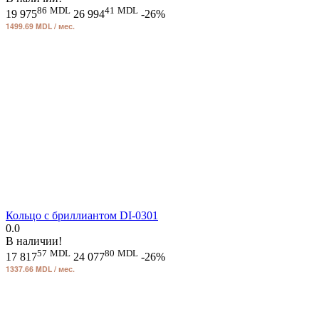
86
MDL
41
MDL
19 975
26 994
-26%
1499.69 MDL / мес.
Кольцо с бриллиантом DI-0301
0.0
В наличии!
57
MDL
80
MDL
17 817
24 077
-26%
1337.66 MDL / мес.