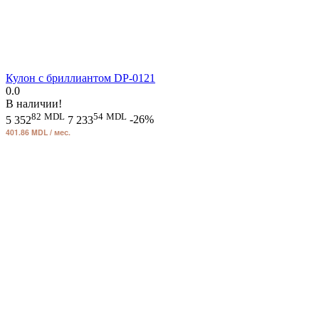
Кулон с бриллиантом DP-0121
0.0
В наличии!
82
MDL
54
MDL
5 352
7 233
-26%
401.86 MDL / мес.