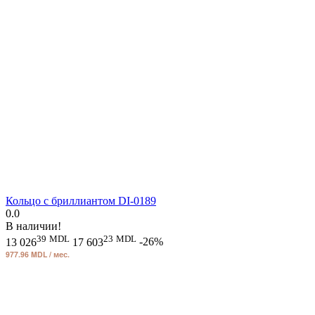
Кольцо с бриллиантом DI-0189
0.0
В наличии!
39
MDL
23
MDL
13 026
17 603
-26%
977.96 MDL / мес.