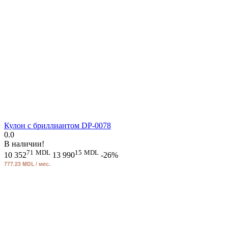
Кулон с бриллиантом DP-0078
0.0
В наличии!
71
MDL
15
MDL
10 352
13 990
-26%
777.23 MDL / мес.