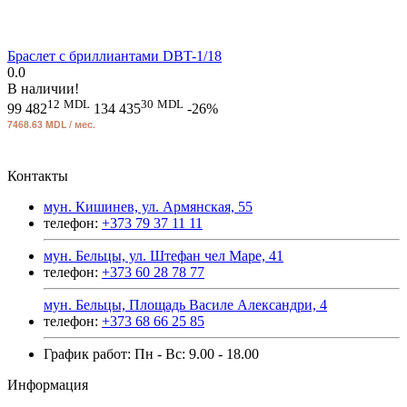
Браслет с бриллиантами DBT-1/18
0.0
В наличии!
12
MDL
30
MDL
99 482
134 435
-26%
7468.63 MDL / мес.
Контакты
мун. Кишинев, ул. Армянская, 55
телефон:
+373 79 37 11 11
мун. Бельцы, ул. Штефан чел Маре, 41
телефон:
+373 60 28 78 77
мун. Бельцы, Площадь Василе Александри, 4
телефон:
+373 68 66 25 85
График работ: Пн - Вс: 9.00 - 18.00
Информация