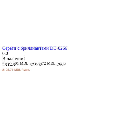
Серьги с бриллиантами DC-0266
0.0
В наличии!
01
MDL
72
MDL
28 048
37 902
-26%
2105.71 MDL / мес.