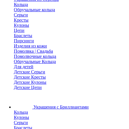
Кольца
Обручальные кольца
Серьги
Кресты
Кулоны
Цепи
Браслеты
Пирсинги
Изделия из кожи
Помолвка | Свадьба
Помолвочные кольца
Обручальные Кольца
Для детей
Детские Серьги
Детские Кресты
Детские Кулоны
Детские Цепи
Украшения с Бриллиантами
Кольца
Кулоны
Серьги
Браслеты