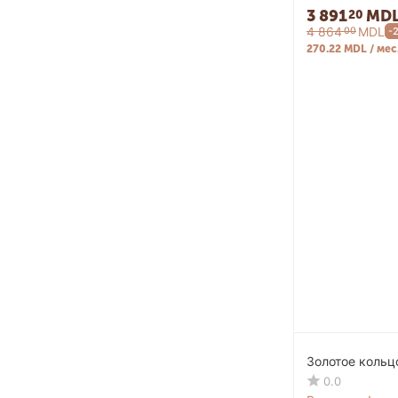
3 891
MD
20
4 864
MDL
00
-
270.22 MDL / мес
Золотое кольц
0.0