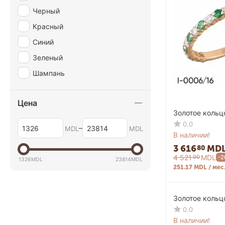
Черный
Красный
Синий
Зеленый
Шампань
Цена
Золотое кольц
0.0
–
MDL
MDL
В наличии!
3 616
MD
80
4 521
MDL
00
-2
1326
MDL
23814
MDL
251.17 MDL / мес
Золотое кольц
0.0
В наличии!