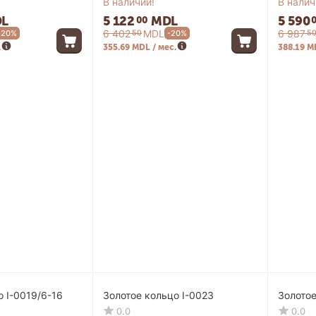
В наличии!
В налич
L
5 122
MDL
5 590
00
6 402
MDL
6 987
50
5
-20%
-20%
.
355.69 MDL / мес.
388.19 M
-20%
-20%
о I-0019/6-16
Золотое кольцо I-0023
Золотое
0.0
0.0