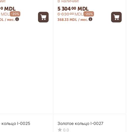
ии!
В наличии!
MDL
5 304
MDL
00
00
MDL
6 630
MDL
0
00
-20%
-20%
DL / мес.
368.33 MDL / мес.
-20%
-20%
 кольцо I-0025
Золотое кольцо I-0027
0.0