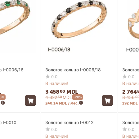
о I-0006/16
Золотое кольцо I-0006/18
Золотое
0.0
0.0
В наличии!
В налич
L
3 458
MDL
2 764
00
4 322
MDL
3 456
50
0
0%
-20%
.
240.14 MDL / мес.
192 MDL 
-20%
-20%
о I-0010
Золотое кольцо I-0012
Золотое
0.0
0.0
В наличии!
В налич