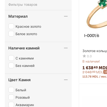
Фильтры товаров
Материал
Красное золото
Белое золото
Наличие камней
Золотое кольц
0.0
С камнями
В наличии!
Без камней
1 638
MD
40
2 048
MDL
00
-
113.78 MDL / мес
Цвет Камня
Белый
Розовый
Аквамарин