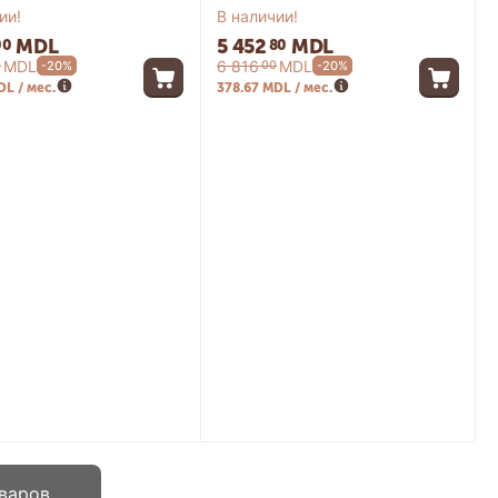
ии!
В наличии!
MDL
5 452
MDL
00
80
MDL
6 816
MDL
0
00
-20%
-20%
DL / мес.
378.67 MDL / мес.
варов