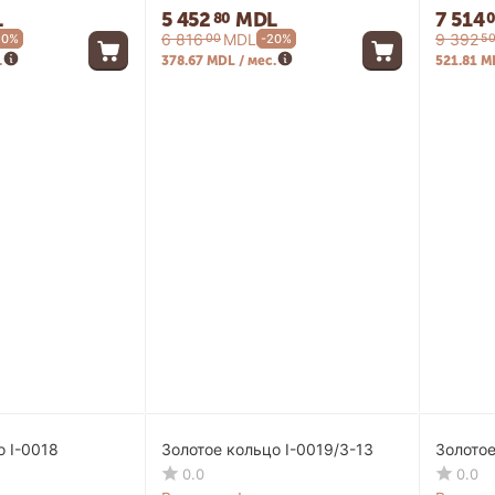
L
5 452
MDL
7 514
80
6 816
MDL
9 392
00
5
20%
-20%
.
378.67 MDL / мес.
521.81 M
-20%
-20%
о I-0018
Золотое кольцо I-0019/3-13
Золотое
0.0
0.0