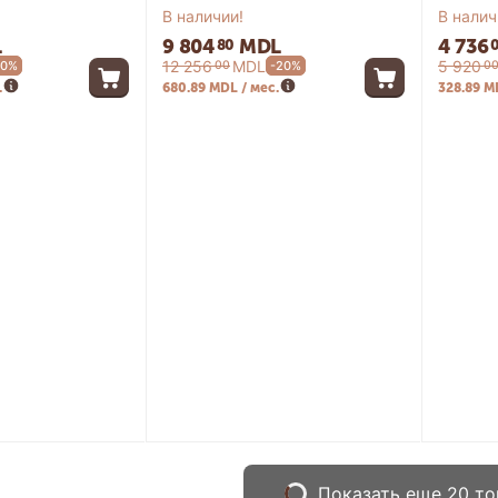
В наличии!
В налич
L
9 804
MDL
4 736
80
12 256
MDL
5 920
00
0
20%
-20%
.
680.89 MDL / мес.
328.89 M
Показать еще 20 то