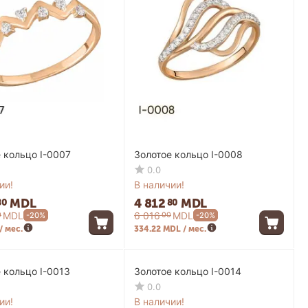
 кольцо I-0007
Золотое кольцо I-0008
0.0
ии!
В наличии!
MDL
4 812
MDL
80
80
MDL
6 016
MDL
0
00
-20%
-20%
/ мес.
334.22 MDL / мес.
-20%
-20%
 кольцо I-0013
Золотое кольцо I-0014
0.0
ии!
В наличии!