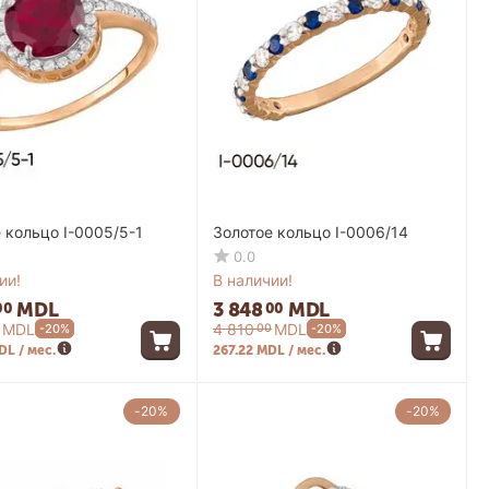
 кольцо I-0005/5-1
Золотое кольцо I-0006/14
0.0
ии!
В наличии!
MDL
3 848
MDL
00
00
MDL
4 810
MDL
00
-20%
-20%
DL / мес.
267.22 MDL / мес.
-20%
-20%