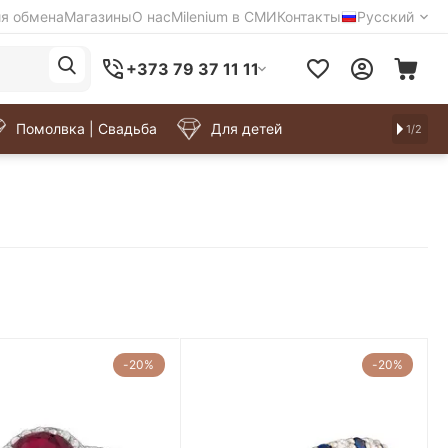
ия обмена
Магазины
О нас
Milenium в СМИ
Контакты
Русский
+373 79 37 11 11
Помолвка | Свадьба
Для детей
1/2
-20%
-20%