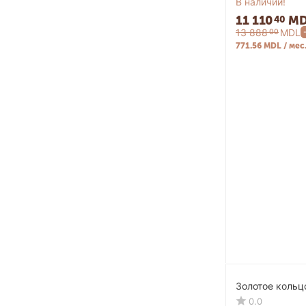
В наличии!
11 110
MD
40
13 888
MDL
00
771.56 MDL / мес
Золотое кольц
0.0