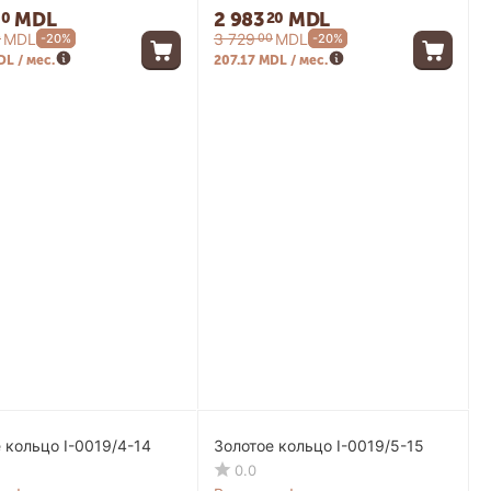
MDL
2 983
MDL
00
20
MDL
3 729
MDL
0
00
-20%
-20%
DL / мес.
207.17 MDL / мес.
-20%
-20%
 кольцо I-0019/4-14
Золотое кольцо I-0019/5-15
0.0