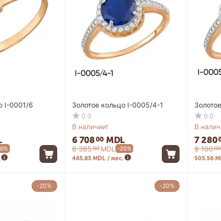
о I-0001/6
Золотое кольцо I-0005/4-1
Золотое
0.0
0.0
В наличии!
В налич
L
6 708
MDL
7 280
00
8 385
MDL
9 100
00
00
20%
-20%
.
465.83 MDL / мес.
505.56 M
-20%
-20%