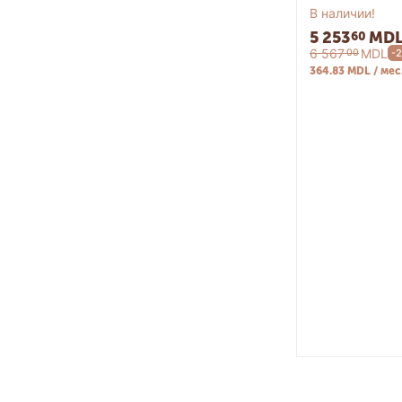
В наличии!
5 253
MD
60
6 567
MDL
00
-
364.83 MDL / мес