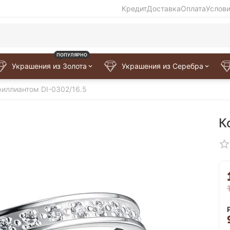
Кредит
Доставка
Оплата
Услов
ПОПУЛЯРНО
Украшения из Золота
Украшения из Серебра
риллиантом DI-0302/16.5
К