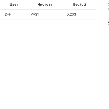
Цвет
Чистота
Вес (ct)
D–F
VVS1
0,203