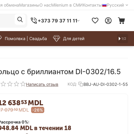
ия обмена
Магазины
О нас
Milenium в СМИ
Контакты
Русский
+373 79 37 11 11
Помолвка | Свадьба
Для детей
1/2
ольцо с бриллиантом DI-0302/16.5
Написать отзыв
BBJ-AU-DI-0302-1-55
КОД:
12 638
MDL
53
17 079
MDL
10
-26%
Рассрочка 0%:
948.84 MDL в течении 18