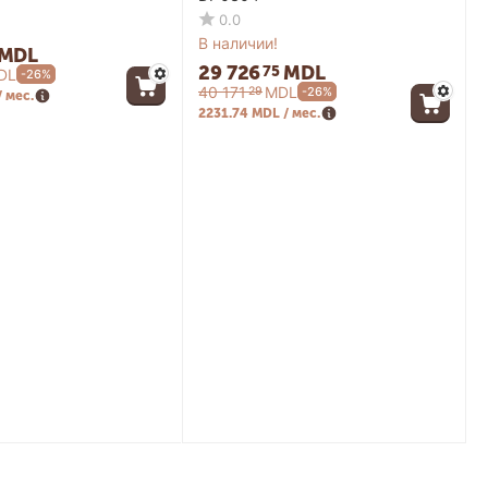
0.0
В наличии!
MDL
29 726
MDL
75
DL
-26%
40 171
MDL
29
-26%
/ мес.
2231.74 MDL / мес.