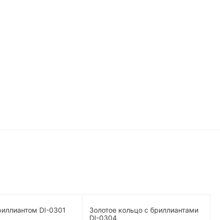
26%
Promo
риллиантом DI-0301
Золотое кольцо с бриллиантами
DI-0304