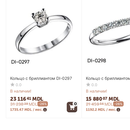
Кольцо с бриллиантом DI-0297
Кольцо с бриллианто
0.0
0.0
В наличии!
В наличии!
23 116
MDL
15 880
MDL
41
07
31 238
MDL
21 459
MDL
39
56
-26%
-26%
1735.47 MDL / мес.
1192.2 MDL / мес.