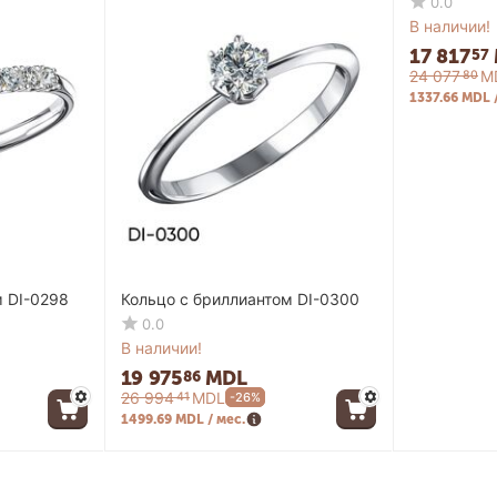
0.0
В наличии!
17 817
57
24 077
M
80
1337.66 MDL 
м DI-0298
Кольцо с бриллиантом DI-0300
0.0
В наличии!
19 975
MDL
86
26 994
MDL
41
-26%
1499.69 MDL / мес.