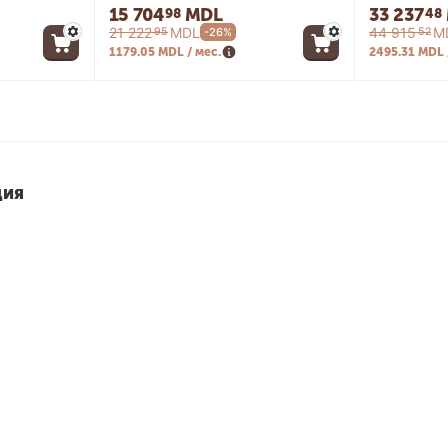
15 704
MDL
33 237
98
48
21 222
MDL
44 915
M
95
52
-26%
1179.05 MDL / мес.
2495.31 MDL 
ция
МИ