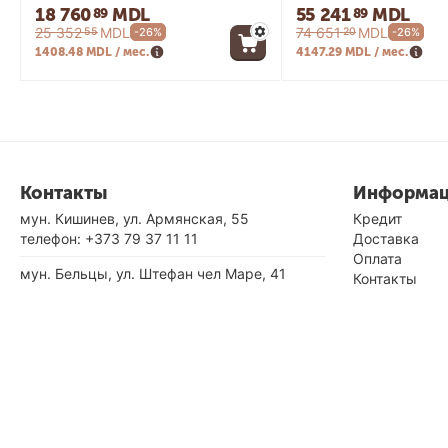
18 760
MDL
55 241
MDL
89
89
25 352
MDL
74 651
MDL
55
20
-26%
-26%
1408.48 MDL / мес.
4147.29 MDL / мес.
Контакты
Информа
мун. Кишинев, ул. Армянская, 55
Кредит
телефон:
+373 79 37 11 11
Доставка
Оплата
мун. Бельцы, ул. Штефан чел Маре, 41
Контакты
телефон:
+373 60 28 78 77
О нас
Milenium в С
мун. Бельцы, Площадь Василе Александри,
4
телефон:
+373 68 66 25 85
График работ: Пн - Вс: 9.00 - 18.00
© 2026 Milenium - Ювелирный магазин в Кишиневе и Бельцы.