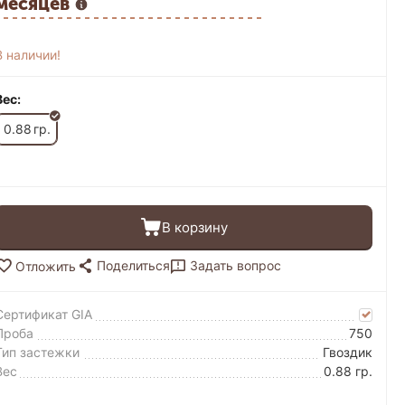
месяцев
В наличии!
Вес:
0.88
гр.
В корзину
Поделиться
Задать вопрос
Отложить
Сертификат GIA
Проба
750
Тип застежки
Гвоздик
Вес
0.88 гр.