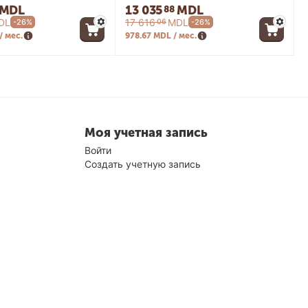
MDL
13 035
MDL
88
DL
17 616
MDL
06
-26%
-26%
/ мес.
978.67 MDL / мес.
Моя учетная запись
Войти
Создать учетную запись