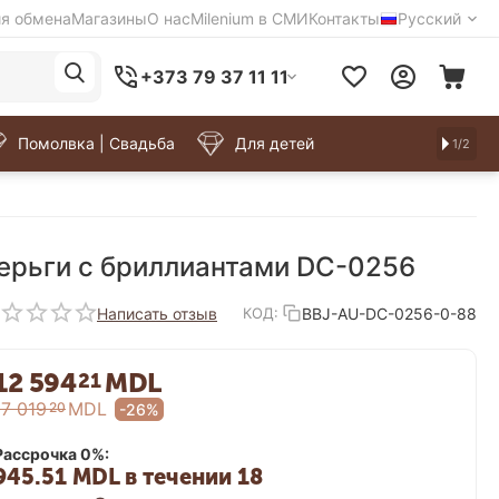
ия обмена
Магазины
О нас
Milenium в СМИ
Контакты
Русский
+373 79 37 11 11
Помолвка | Свадьба
Для детей
1/2
ерьги с бриллиантами DC-0256
Написать отзыв
BBJ-AU-DC-0256-0-88
КОД:
12 594
MDL
21
17 019
MDL
20
-26%
Рассрочка 0%:
945.51 MDL в течении 18