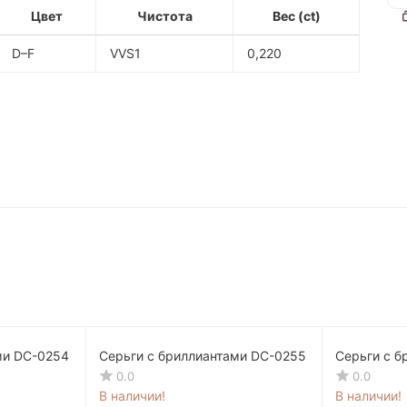
Цвет
Чистота
Вес (ct)
D–F
VVS1
0,220
ми DC-0254
Серьги с бриллиантами DC-0255
Серьги с 
0.0
0.0
В наличии!
В наличии!