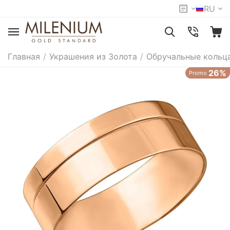
RU
Главная
/
Украшения из Золота
/
Обручальные кольц
26%
Promo