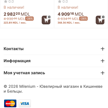
0.0
0.0
В наличии!
В наличии!
2 982
MDL
4 909
MDL
20
16
4 030
MDL
6 634
MDL
-26%
-26%
00
00
223.89 MDL / мес.
368.56 MDL / мес.
26%
26%
Promo
Promo
Контакты
Информация
Моя учетная запись
Обручальное кольцо
Обручальное кольцо
© 2026 Milenium - Ювелирный магазин в Кишиневе
VA-0016
VK-0002
и Бельцы.
0.0
0.0
В наличии!
В наличии!
26
90