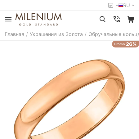
RU
Главная
/
Украшения из Золота
/
Обручальные кольц
26%
Promo