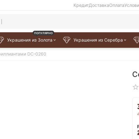
Кредит
Доставка
Оплата
Услов
ПОПУЛЯРНО
Украшения из Золота
Украшения из Серебра
риллиантами DC-0260
С