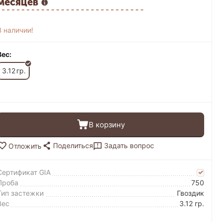
месяцев
В наличии!
Вес:
3.12
гр.
В корзину
Поделиться
Задать вопрос
Отложить
Сертификат GIA
Проба
750
Тип застежки
Гвоздик
Вес
3.12 гр.