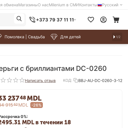
ия обмена
Магазины
О нас
Milenium в СМИ
Контакты
Русский
+373 79 37 11 11
Помолвка | Свадьба
Для детей
1/2
ерьги с бриллиантами DC-0260
Написать отзыв
BBJ-AU-DC-0260-3-12
КОД:
33 237
MDL
48
44 915
MDL
52
-26%
Рассрочка 0%:
2495.31 MDL в течении 18