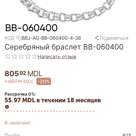
BBJ-AG-BB-060400-4-38
Поделиться
КОД:
Серебряный браслет BB-060400
Написать отзыв
805
MDL
92
1 007
MDL
-20%
40
Рассрочка 0%:
55.97 MDL в течении 18 месяцев
В наличии!
Проба
925