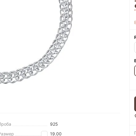
Проба
925
Размер
19.00