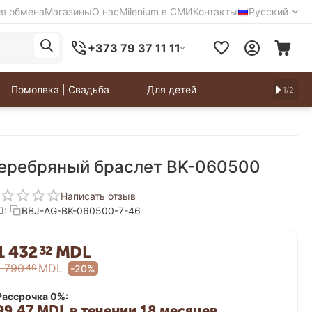
ия обмена
Магазины
О нас
Milenium в СМИ
Контакты
Русский
+373 79 37 11 11
Помолвка | Свадьба
Для детей
1/2
еребряный браслет BK-060500
Написать отзыв
BBJ-AG-BK-060500-7-46
Д:
1 432
MDL
32
1 790
MDL
40
-20%
Рассрочка 0%:
99.47 MDL в течении 18 месяцев