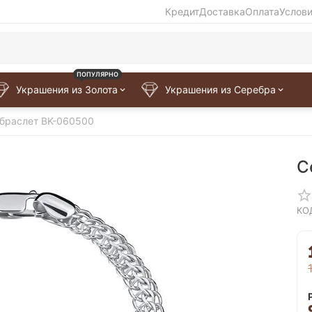
Кредит
Доставка
Оплата
Услов
ПОПУЛЯРНО
Украшения из Золота
Украшения из Серебра
браслет BK-060500
С
КО