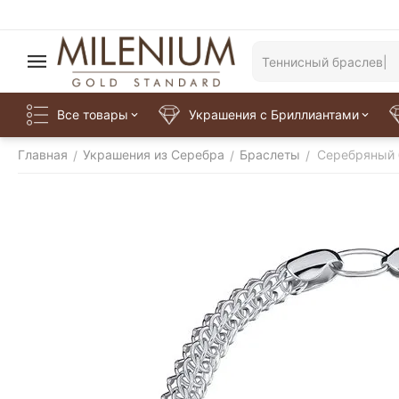
Все товары
Украшения с Бриллиантами
Главная
Украшения из Серебра
Браслеты
Серебряный 
/
/
/