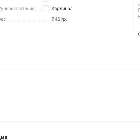
Ручное плетение
Кардинал
Вес
7.46
гр.
ция