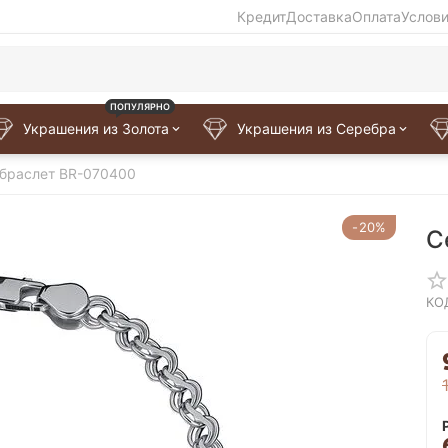
Кредит
Доставка
Оплата
Услов
ПОПУЛЯРНО
Украшения из Золота
Украшения из Серебра
браслет BR-070400
-20%
С
КО