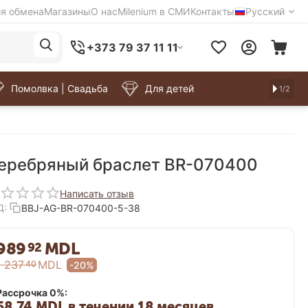
ия обмена
Магазины
О нас
Milenium в СМИ
Контакты
Русский
+373 79 37 11 11
Помолвка | Свадьба
Для детей
1/2
еребряный браслет BR-070400
Написать отзыв
BBJ-AG-BR-070400-5-38
Д:
989
MDL
92
1 237
MDL
40
-20%
Рассрочка 0%:
68.74 MDL в течении 18 месяцев