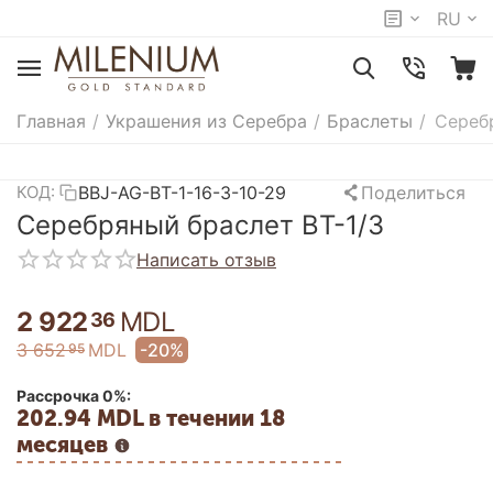
RU
Главная
/
Украшения из Серебра
/
Браслеты
/
Сереб
BBJ-AG-BT-1-16-3-10-29
Поделиться
КОД:
Серебряный браслет BT-1/3
Написать отзыв
2 922
MDL
36
3 652
MDL
-20%
95
Рассрочка 0%:
202.94 MDL в течении 18
месяцев