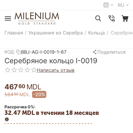
RU
Главная
/
Украшения из Серебра
/
Кольца
/
Серебрян
BBJ-AG-I-0019-1-67
Поделиться
КОД:
Серебряное кольцо I-0019
Написать отзыв
467
MDL
60
584
MDL
-20%
50
Рассрочка 0%:
32.47 MDL в течении 18 месяцев