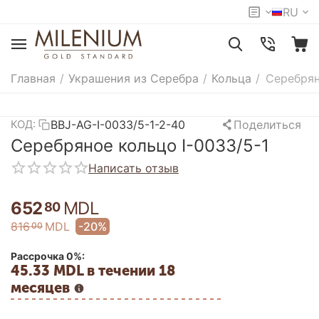
RU
Главная
/
Украшения из Серебра
/
Кольца
/
Серебрян
BBJ-AG-I-0033/5-1-2-40
Поделиться
КОД:
Серебряное кольцо I-0033/5-1
Написать отзыв
652
MDL
80
816
MDL
-20%
00
Рассрочка 0%:
45.33 MDL в течении 18
месяцев