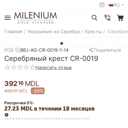
RU
Главная
/
Украшения из Серебра
/
Кресты
/
Серебря
BBJ-AG-CR-0019-1-14
Поделиться
КОД:
Серебряный крест CR-0019
Написать отзыв
392
MDL
16
490
MDL
-20%
20
Рассрочка 0%:
27.23 MDL в течении 18 месяцев