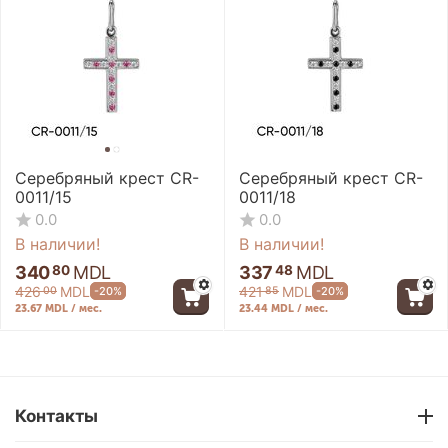
Серебряный крест CR-
Серебряный крест CR-
0011/15
0011/18
0.0
0.0
В наличии!
В наличии!
340
MDL
337
MDL
80
48
426
MDL
421
MDL
-20%
-20%
00
85
23.67 MDL / мес.
23.44 MDL / мес.
-20%
-20%
Контакты