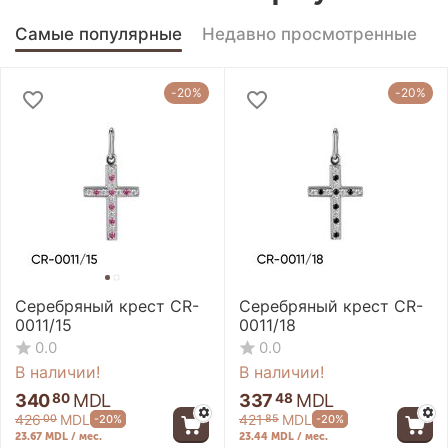
Самые популярные
Недавно просмотренные
-20%
-20%
Серебряный крест CR-
Серебряный крест CR-
0011/15
0011/18
0.0
0.0
В наличии!
В наличии!
340
MDL
337
MDL
80
48
426
MDL
421
MDL
-20%
-20%
00
85
23.67 MDL / мес.
23.44 MDL / мес.