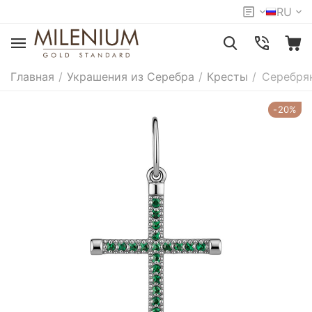
RU
Главная
/
Украшения из Серебра
/
Кресты
/
Серебря
-20%