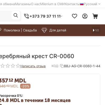
ия обмена
Магазины
О нас
Milenium в СМИ
Контакты
Русский
+373 79 37 11 11
Помолвка | Свадьба
Для детей
1/2
еребряный крест CR-0060
Написать отзыв
BBJ-AG-CR-0060-1-44
КОД:
357
MDL
12
446
MDL
40
-20%
Рассрочка 0%:
24.8 MDL в течении 18 месяцев