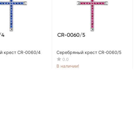
й крест CR-0060/4
Серебряный крест CR-0060/5
0.0
В наличии!
L
359
MDL
60
449
MDL
50
-20%
-20%
мес.
24.97 MDL / мес.
Моя учетная запись
Войти