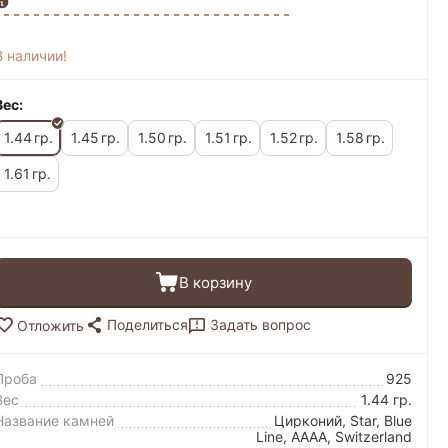
В наличии!
Вес:
1.44
1.45
1.50
1.51
1.52
1.58
гр.
гр.
гр.
гр.
гр.
гр.
1.61
гр.
В корзину
Поделиться
Задать вопрос
Отложить
Проба
925
Вес
1.44 гр.
Название камней
Цирконий, Star, Blue
Line, AAAA, Switzerland