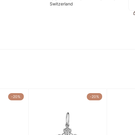
Switzerland
-20%
-20%