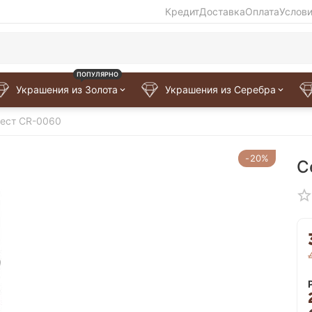
Кредит
Доставка
Оплата
Услов
ПОПУЛЯРНО
Украшения из Золота
Украшения из Серебра
ест CR-0060
-20%
С