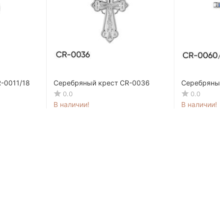
-0011/18
Серебряный крест CR-0036
Серебряны
0.0
0.0
В наличии!
В наличии!
436
MDL
371
MD
00
20
545
MDL
464
MDL
00
00
-20%
30.28 MDL / мес.
25.78 MDL / 
ция