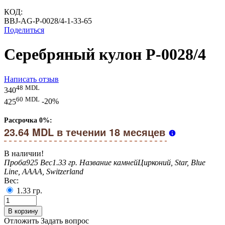
КОД:
BBJ-AG-P-0028/4-1-33-65
Поделиться
Серебряный кулон P-0028/4
Написать отзыв
48
MDL
340
60
MDL
425
-20%
Рассрочка 0%:
23.64 MDL в течении 18 месяцев
В наличии!
Проба
925
Вес
1.33 гр.
Название камней
Цирконий, Star, Blue
Line, AAAA, Switzerland
Вес:
1.33
гр.
В корзину
Отложить
Задать вопрос