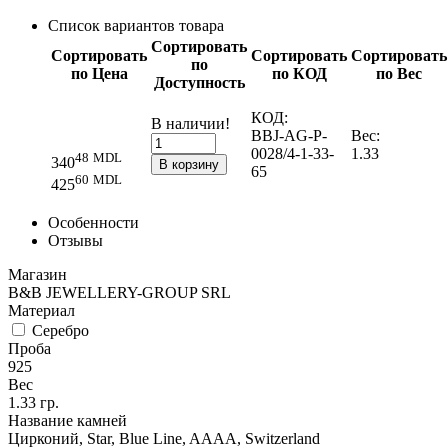
Список вариантов товара
Сортировать
Сортировать
Сортировать
Сортировать
по
по Цена
по КОД
по Вес
Доступность
КОД:
В наличии!
BBJ-AG-P-
Вес:
0028/4-1-33-
1.33
48
MDL
340
В корзину
65
60
MDL
425
Особенности
Отзывы
Магазин
B&B JEWELLERY-GROUP SRL
Материал
Серебро
Проба
925
Вес
1.33
гр.
Название камней
Цирконий, Star, Blue Line, AAAA, Switzerland