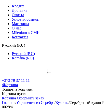
Кредит
Доставка
Оплата
Условия обмена
Магазины
О нас
Milenium в СМИ
Контакты
Русский
(
RU
)
Русский
(
RU
)
Română
(
RO
)
+373 79 37 11 11
0
Корзина
Товары в корзине:
Корзина пуста
Корзина
Оформить заказ
Главная
/
Украшения из Серебра
/
Кулоны
/
Серебряный кулон P-
0028/4