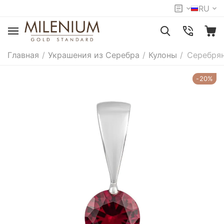
RU
Главная
/
Украшения из Серебра
/
Кулоны
/
Серебрян
-20%