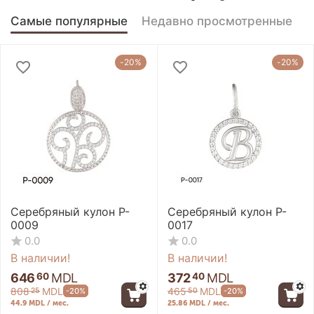
Самые популярные
Недавно просмотренные
-20%
-20%
Серебряный кулон P-
Серебряный кулон P-
0009
0017
0.0
0.0
В наличии!
В наличии!
646
MDL
372
MDL
60
40
808
MDL
465
MDL
-20%
-20%
25
50
44.9 MDL / мес.
25.86 MDL / мес.