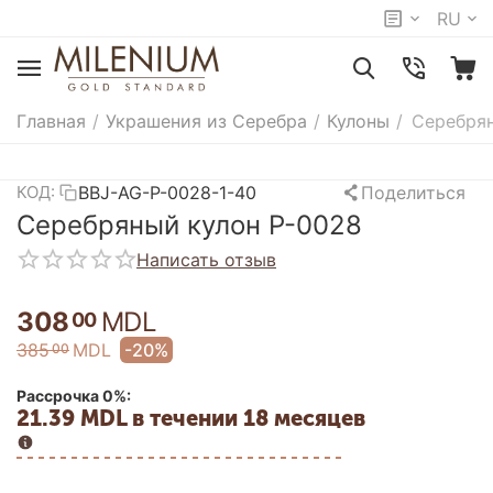
RU
Главная
/
Украшения из Серебра
/
Кулоны
/
Серебрян
BBJ-AG-P-0028-1-40
Поделиться
КОД:
Серебряный кулон P-0028
Написать отзыв
308
MDL
00
385
MDL
-20%
00
Рассрочка 0%:
21.39 MDL в течении 18 месяцев