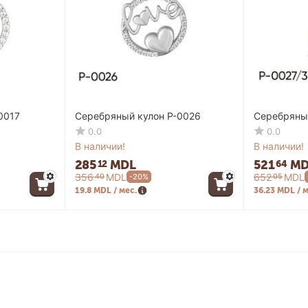
0017
Серебряный кулон P-0026
Серебряный
0.0
0.0
В наличии!
В наличии!
285
MDL
521
MD
12
64
356
MDL
652
MDL
40
05
-20%
19.8 MDL / мес.
36.23 MDL / 
ция