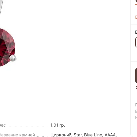
Вес
1.01
гр.
Название камней
Цирконий, Star, Blue Line, AAAA,