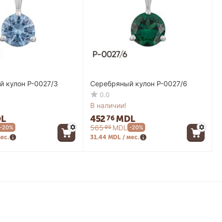
 кулон P-0027/3
Серебряный кулон P-0027/6
0.0
В наличии!
L
452
MDL
76
565
MDL
95
-20%
-20%
мес.
31.44 MDL / мес.
Моя учетная запись
Войти