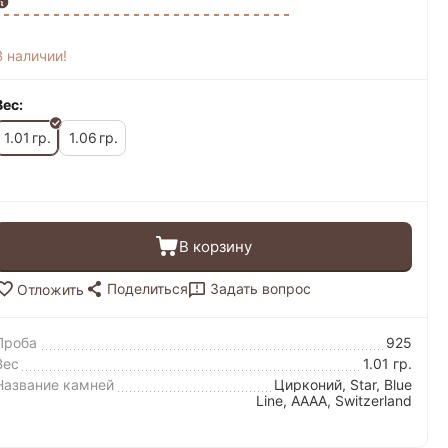
В наличии!
Вес:
1.01
1.06
гр.
гр.
В корзину
Поделиться
Задать вопрос
Отложить
Проба
925
Вес
1.01 гр.
Название камней
Цирконий, Star, Blue
Line, AAAA, Switzerland