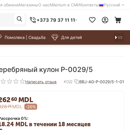
ия обмена
Магазины
О нас
Milenium в СМИ
Контакты
Русский
+373 79 37 11 11
Помолвка | Свадьба
Для детей
1/2
еребряный кулон P-0029/5
Написать отзыв
BBJ-AG-P-0029/5-1-01
КОД:
262
MDL
60
328
MDL
25
-20%
Рассрочка 0%:
18.24 MDL в течении 18 месяцев