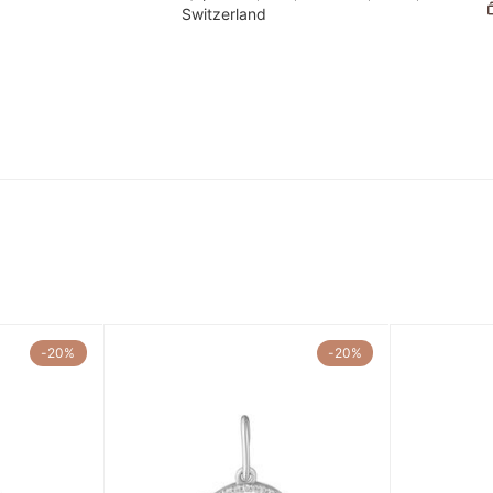
Switzerland
-20%
-20%