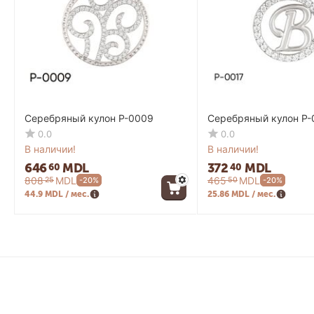
Серебряный кулон P-0009
Серебряный кулон P-
0.0
0.0
В наличии!
В наличии!
646
MDL
372
MDL
60
40
808
MDL
465
MDL
25
50
-20%
-20%
44.9 MDL / мес.
25.86 MDL / мес.
Контакты
Информа
мун. Кишинев, ул. Армянская, 55
Кредит