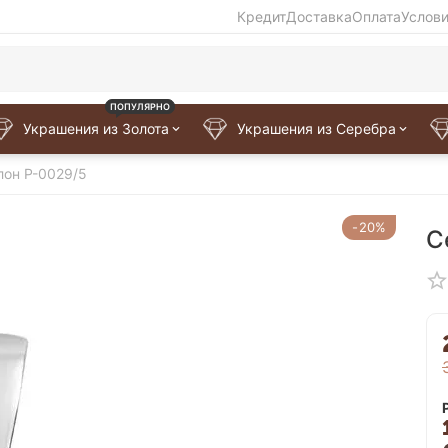
Кредит
Доставка
Оплата
Услов
ПОПУЛЯРНО
Украшения из Золота
Украшения из Серебра
лон P-0029/5
-20%
С