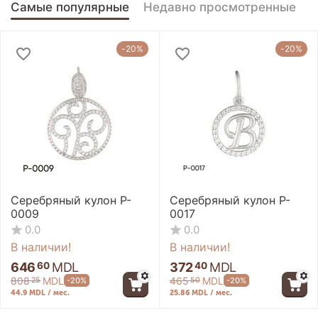
Самые популярные
Недавно просмотренные
-20%
-20%
Серебряный кулон P-
Серебряный кулон P-
0009
0017
0.0
0.0
В наличии!
В наличии!
646
MDL
372
MDL
60
40
808
MDL
465
MDL
-20%
-20%
25
50
44.9 MDL / мес.
25.86 MDL / мес.