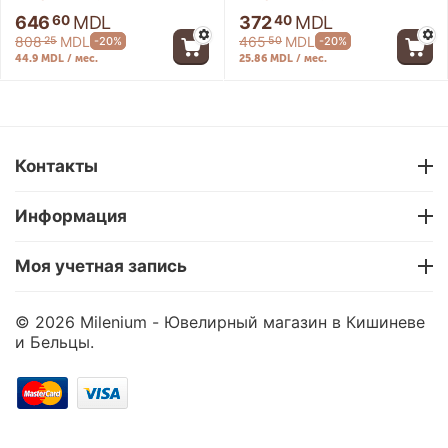
646
MDL
372
MDL
60
40
808
MDL
465
MDL
-20%
-20%
25
50
44.9 MDL / мес.
25.86 MDL / мес.
-20%
-20%
Контакты
Информация
Моя учетная запись
Серебряный кулон P-
Серебряный кулон P-
© 2026 Milenium - Ювелирный магазин в Кишиневе
0026
0027/3
и Бельцы.
0.0
0.0
В наличии!
В наличии!
285
MDL
521
MDL
12
64
356
MDL
652
MDL
-20%
-20%
40
05