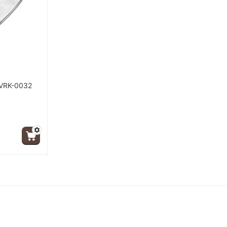
VRK-0032
ция