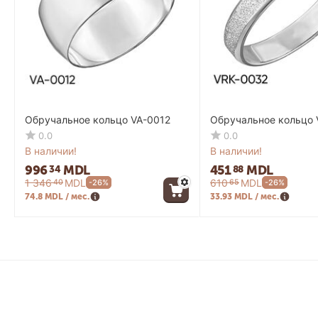
Обручальное кольцо VA-0012
Обручальное кольцо 
0.0
0.0
В наличии!
В наличии!
996
MDL
451
MDL
34
88
1 346
MDL
610
MDL
40
65
-26%
-26%
74.8 MDL / мес.
33.93 MDL / мес.
Контакты
Информа
мун. Кишинев, ул. Армянская, 55
Кредит