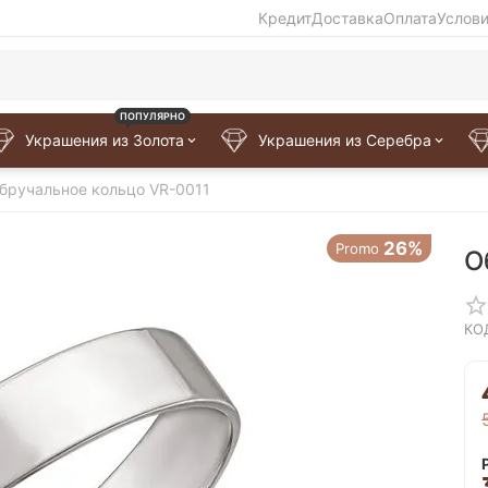
Кредит
Доставка
Оплата
Услов
ПОПУЛЯРНО
Украшения из Золота
Украшения из Серебра
бручальное кольцо VR-0011
26%
Promo
О
КО