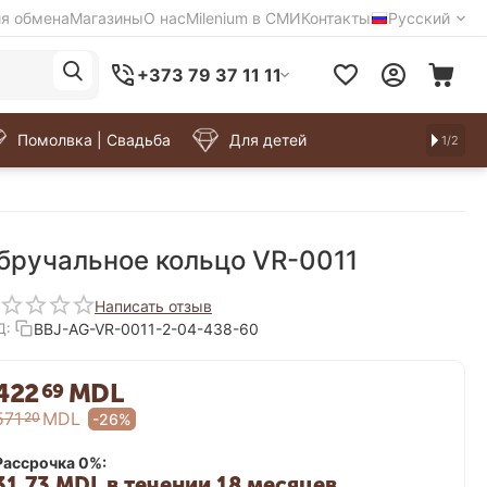
ия обмена
Магазины
О нас
Milenium в СМИ
Контакты
Русский
+373 79 37 11 11
Помолвка | Свадьба
Для детей
1/2
бручальное кольцо VR-0011
Написать отзыв
BBJ-AG-VR-0011-2-04-438-60
Д:
422
MDL
69
571
MDL
20
-26%
Рассрочка 0%:
31.73 MDL в течении 18 месяцев