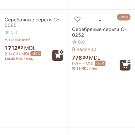
-20%
-20%
Серебряные серьги C-
0060
Серебряные серьги C-
0.0
0252
В наличии!
0.0
1 712
MDL
52
В наличии!
2 140
MDL
-20%
65
776
MDL
00
118.93 MDL / мес.
970
MDL
-20%
00
53.89 MDL / мес.
-20%
-20%