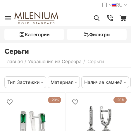
RU
Категории
Фильтры
Серьги
Главная
/
Украшения из Серебра
/
Серьги
Тип Застежки
Материал
Наличие камней
-20%
-20%