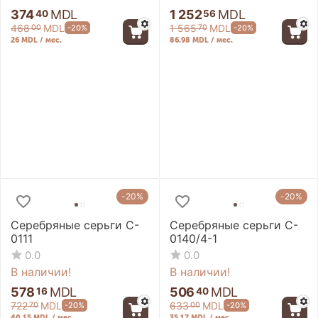
374
MDL
1 252
MDL
40
56
468
MDL
1 565
MDL
-20%
-20%
00
70
26 MDL / мес.
86.98 MDL / мес.
-20%
-20%
Серебряные серьги C-
Серебряные серьги C-
0111
0140/4-1
0.0
0.0
В наличии!
В наличии!
578
MDL
506
MDL
16
40
722
MDL
633
MDL
-20%
-20%
70
00
40.15 MDL / мес.
35.17 MDL / мес.