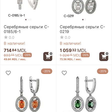
Серебряные серьги C-
Серебряные серьги C-
0185/6-1
0219
0.0
0.0
В наличии!
В наличии!
714
MDL
1 059
MDL
84
32
893
MDL
1 324
MDL
-20%
-20%
55
15
49.64 MDL / мес.
73.56 MDL / мес.
-20%
-20%