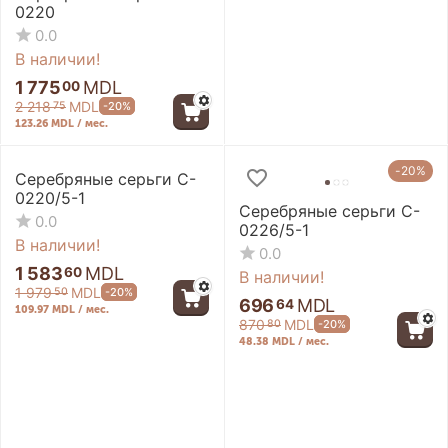
0220
0.0
В наличии!
1 775
MDL
00
2 218
MDL
-20%
75
123.26 MDL / мес.
-20%
-20%
Серебряные серьги C-
0220/5-1
Серебряные серьги C-
0.0
0226/5-1
В наличии!
0.0
1 583
MDL
60
В наличии!
1 979
MDL
-20%
50
696
MDL
64
109.97 MDL / мес.
870
MDL
-20%
80
48.38 MDL / мес.