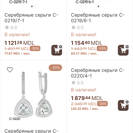
Серебряные серьги C-
Серебряные серьги C-
0219/7-1
0219/6-1
0.0
0.0
В наличии!
В наличии!
1 121
MDL
1 154
MDL
28
40
1 401
MDL
1 443
MDL
-20%
-20%
60
00
77.87 MDL / мес.
80.17 MDL / мес.
-20%
-20%
Серебряные серьги C-
0220/4-1
0.0
В наличии!
1 879
MDL
44
2 349
MDL
-20%
30
130.52 MDL / мес.
Серебряные серьги C-