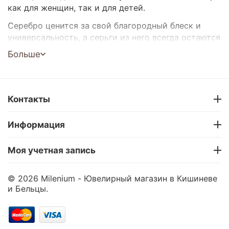
как для женщин, так и для детей.
Серебро ценится за свой благородный блеск и
универсальность, а серьги из него всегда остаются
актуальным украшением.
Больше
Серьги для женщин и детей
Классический, минималистичный и дизайнерский
стиль
Контакты
Быстрая доставка по Кишиневу и всей Молдове
Оплата в рассрочку 0%
Информация
Гарантия качества от Milenium
Выберите серебряные серьги, которые подчеркнут
Моя учетная запись
ваш образ – заказывайте онлайн в Milenium!
© 2026 Milenium - Ювелирный магазин в Кишиневе
и Бельцы.