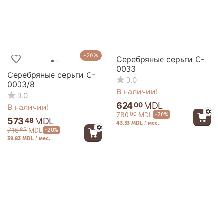
-20%
-20%
Серебряные серьги C-
0033
Серебряные серьги C-
0.0
0003/8
В наличии!
0.0
624
MDL
00
В наличии!
780
MDL
-20%
00
573
MDL
48
43.33 MDL / мес.
716
MDL
-20%
85
39.83 MDL / мес.