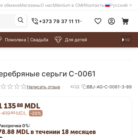
ия обмена
Магазины
О нас
Milenium в СМИ
Контакты
Русский
+373 79 37 11 11
Помолвка | Свадьба
Для детей
1/2
еребряные серьги C-0061
Написать отзыв
BBJ-AG-C-0061-3-89
КОД:
1 135
MDL
88
1 419
MDL
85
-20%
Рассрочка 0%:
78.88 MDL в течении 18 месяцев