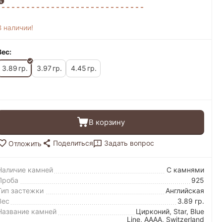
В наличии!
Вес:
3.89
3.97
4.45
гр.
гр.
гр.
В корзину
Поделиться
Задать вопрос
Отложить
Наличие камней
С камнями
Проба
925
Тип застежки
Английская
Вес
3.89 гр.
Название камней
Цирконий, Star, Blue
Line, AAAA, Switzerland