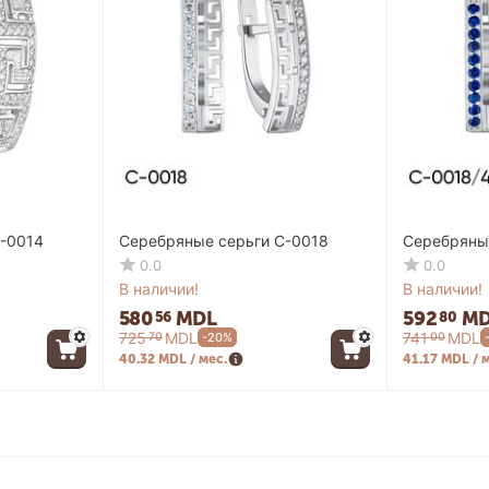
-0014
Серебряные серьги C-0018
Серебряны
0.0
0.0
В наличии!
В наличии!
580
MDL
592
MD
56
80
725
MDL
741
MDL
70
00
-20%
40.32 MDL / мес.
41.17 MDL / 