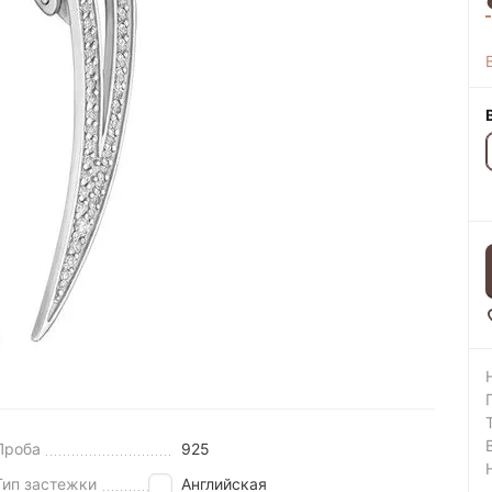
Проба
925
Тип застежки
Английская