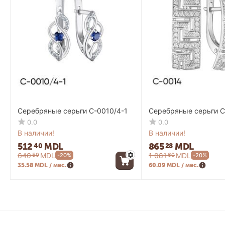
Серебряные серьги C-0010/4-1
Серебряные серьги C
0.0
0.0
В наличии!
В наличии!
512
MDL
865
MDL
40
28
640
MDL
1 081
MDL
50
60
-20%
-20%
35.58 MDL / мес.
60.09 MDL / мес.