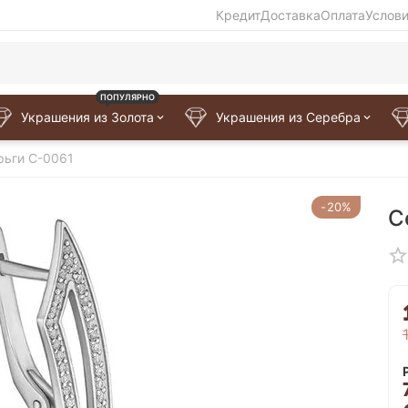
Кредит
Доставка
Оплата
Услов
ПОПУЛЯРНО
Украшения из Золота
Украшения из Серебра
рьги C-0061
-20%
С