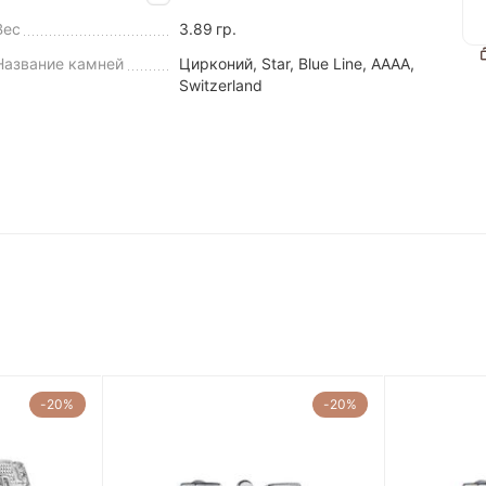
Вес
3.89
гр.
Название камней
Цирконий, Star, Blue Line, AAAA,
Switzerland
-20%
-20%