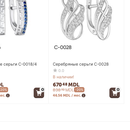
е серьги C-0018/4
Серебряные серьги C-0028
0.0
В наличии!
L
670
MDL
48
838
MDL
10
-20%
-20%
мес.
46.56 MDL / мес.