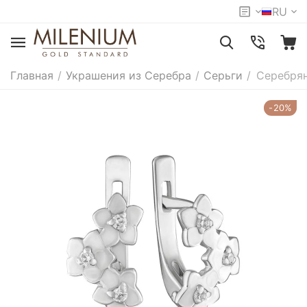
RU
Главная
/
Украшения из Серебра
/
Серьги
/
Серебрян
-20%