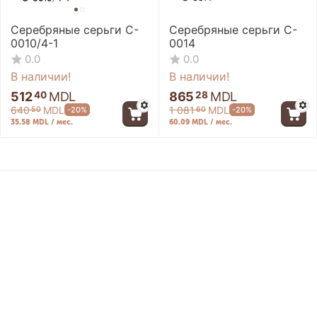
Серебряные серьги C-
Серебряные серьги C-
0010/4-1
0014
0.0
0.0
В наличии!
В наличии!
512
MDL
865
MDL
40
28
640
MDL
1 081
MDL
-20%
-20%
50
60
35.58 MDL / мес.
60.09 MDL / мес.
-20%
-20%
Контакты
Информация
Моя учетная запись
Серебряные серьги C-
Серебряные серьги C-
© 2026 Milenium - Ювелирный магазин в Кишиневе