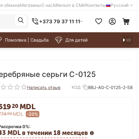
ия обмена
Магазины
О нас
Milenium в СМИ
Контакты
Русский
+373 79 37 11 11
Помолвка | Свадьба
Для детей
1/2
еребряные серьги C-0125
Написать отзыв
BBJ-AG-C-0125-2-58
КОД:
619
MDL
20
774
MDL
00
-20%
Рассрочка 0%:
43 MDL в течении 18 месяцев