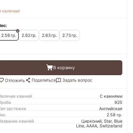
В наличии!
Вес:
2.58
2.62
2.63
2.73
гр.
гр.
гр.
гр.
В корзину
Поделиться
Задать вопрос
Отложить
Наличие камней
С камнями
Проба
925
Тип застежки
Английская
Вес
2.58 гр.
Название камней
Цирконий, Star, Blue
Line, AAAA, Switzerland