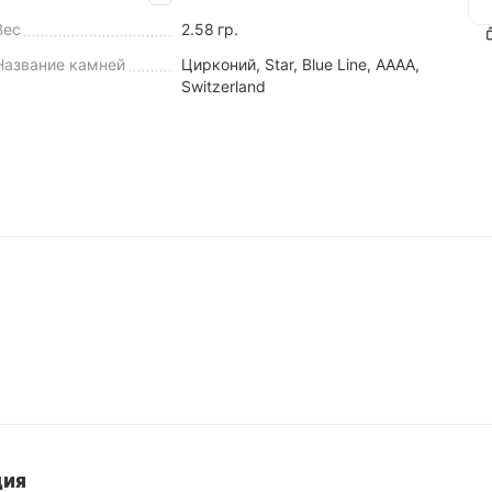
Вес
2.58
гр.
Название камней
Цирконий, Star, Blue Line, AAAA,
Switzerland
ция