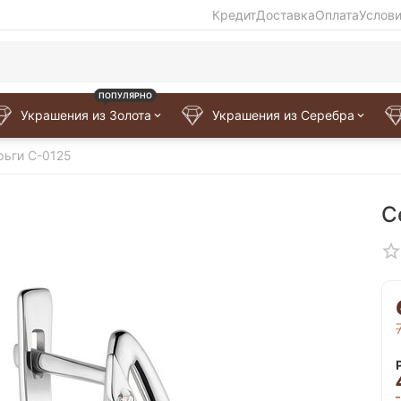
Кредит
Доставка
Оплата
Услов
ПОПУЛЯРНО
Украшения из Золота
Украшения из Серебра
рьги C-0125
С