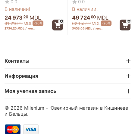
0.0
0.0
В наличии!
В наличии!
24 973
MDL
49 724
MDL
20
00
31 216
MDL
62 155
MDL
-20%
-20%
50
00
1734.25 MDL / мес.
3453.06 MDL / мес.
-20%
-20%
Контакты
Информация
Моя учетная запись
Золотая цепь LB-
Золотая цепь LB-
© 2026 Milenium - Ювелирный магазин в Кишиневе
040450
050350
и Бельцы.
0.0
0.0
В наличии!
В наличии!
20
00