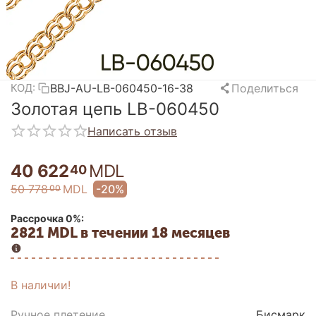
BBJ-AU-LB-060450-16-38
Поделиться
КОД:
Золотая цепь LB-060450
Написать отзыв
40 622
MDL
40
50 778
MDL
-20%
00
Рассрочка 0%:
2821 MDL в течении 18 месяцев
В наличии!
Ручное плетение
Бисмарк