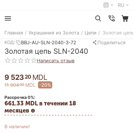
RU
Главная
/
Украшения из Золота
/
Цепи
/
Золотая цеп
BBJ-AU-SLN-2040-3-72
Поделиться
КОД:
Золотая цепь SLN-2040
Написать отзыв
9 523
MDL
20
11 904
MDL
-20%
00
Рассрочка 0%:
661.33 MDL в течении 18
месяцев
В наличии!