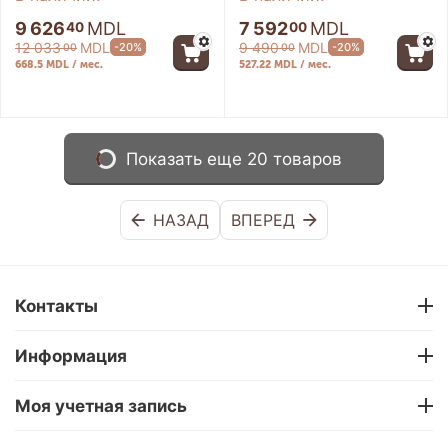
9 626
MDL
7 592
MDL
40
00
12 033
MDL
9 490
MDL
-20%
-20%
00
00
668.5 MDL / мес.
527.22 MDL / мес.
Показать еще 20 товаров
НАЗАД
ВПЕРЕД
Контакты
Информация
Моя учетная запись