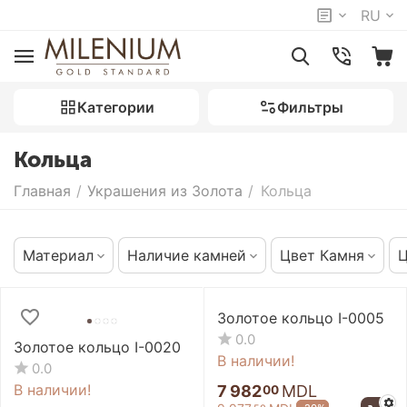
RU
Категории
Фильтры
Кольца
Главная
/
Украшения из Золота
/
Кольца
Материал
Наличие камней
Цвет Камня
Ц
Золотое кольцо I-0005
0.0
Золотое кольцо I-0020
В наличии!
0.0
В наличии!
7 982
MDL
00