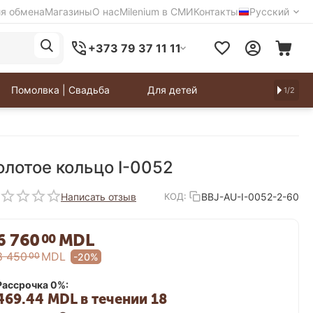
ия обмена
Магазины
О нас
Milenium в СМИ
Контакты
Русский
+373 79 37 11 11
Помолвка | Свадьба
Для детей
1/2
олотое кольцо I-0052
Написать отзыв
BBJ-AU-I-0052-2-60
КОД:
6 760
MDL
00
8 450
MDL
00
-20%
Рассрочка 0%:
469.44 MDL в течении 18