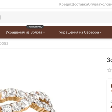
Кредит
Доставка
Оплата
Услов
ПОПУЛЯРНО
Украшения из Золота
Украшения из Серебра
-0052
З