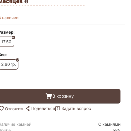
месяцев
В наличии!
Размер:
17.50
Вес:
2.60
гр.
В корзину
Поделиться
Задать вопрос
Отложить
Наличие камней
С камнями
Проба
585