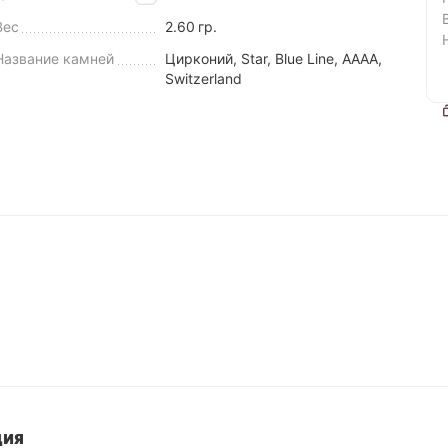
Вес
2.60
гр.
Название камней
Цирконий, Star, Blue Line, AAAA,
Switzerland
ция