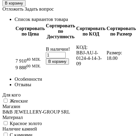
В корзину
Отложить
Задать вопрос
Список вариантов товара
Сортировать
Сортировать
Сортировать
Сортировать
по
по Цена
по КОД
по Размер
Доступность
КОД:
В наличии!
BBJ-AU-I-
Размер:
0124-4-14-3-
18.00
40
MDL
7 910
В корзину
09
00
MDL
9 888
Особенности
Отзывы
Для кого
Женские
Магазин
B&B JEWELLERY-GROUP SRL
Материал
Красное золото
Наличие камней
С камнями