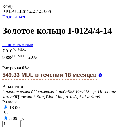
КОД:
BBJ-AU-I-0124-4-14-3-09
Поделиться
Золотое кольцо I-0124/4-14
Написать отзыв
40
MDL
7 910
00
MDL
9 888
-20%
Рассрочка 0%:
549.33 MDL в течении 18 месяцев
В наличии!
Наличие камней
С камнями
Проба
585
Вес
3.09 гр.
Название
камней
Цирконий, Star, Blue Line, AAAA, Switzerland
Размер:
18.00
Вес:
3.09
гр.