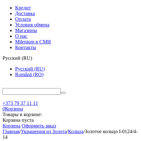
Кредит
Доставка
Оплата
Условия обмена
Магазины
О нас
Milenium в СМИ
Контакты
Русский
(
RU
)
Русский
(
RU
)
Română
(
RO
)
+373 79 37 11 11
0
Корзина
Товары в корзине:
Корзина пуста
Корзина
Оформить заказ
Главная
/
Украшения из Золота
/
Кольца
/
Золотое кольцо I-0124/4-
14