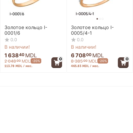
Золотое кольцо I-
Золотое кольцо I-
0001/6
0005/4-1
0.0
0.0
В наличии!
В наличии!
1 638
MDL
6 708
MDL
40
00
2 048
MDL
8 385
MDL
-20%
-20%
00
00
113.78 MDL / мес.
465.83 MDL / мес.
-20%
-20%
Контакты
Информация
Моя учетная запись