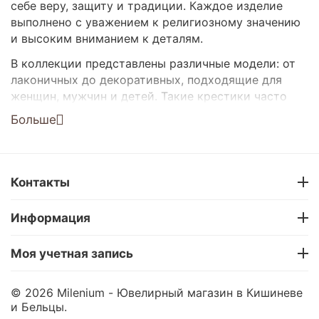
себе веру, защиту и традиции. Каждое изделие
выполнено с уважением к религиозному значению
и высоким вниманием к деталям.
В коллекции представлены различные модели: от
лаконичных до декоративных, подходящие для
женщин, мужчин и детей. Такие крестики часто
дарят на крещение, день рождения или как символ
Больше
духовной поддержки.
Модели для всех возрастов и стилей
Доставка по Кишиневу и всей Молдове
Контакты
Рассрочка 0% без переплат
Качество от проверенного ювелирного магазина
Информация
Milenium
Выберите и закажите онлайн крестик с особым
Моя учетная запись
смыслом для себя или в подарок.
© 2026 Milenium - Ювелирный магазин в Кишиневе
и Бельцы.