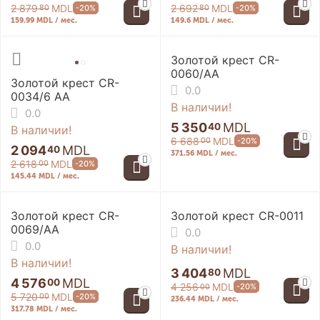
2 879
MDL
2 692
MDL
-20%
-20%
80
80
159.99 MDL / мес.
149.6 MDL / мес.
Золотой крест CR-
0060/AA
Золотой крест CR-
0.0
0034/6 AA
В наличии!
0.0
5 350
MDL
40
В наличии!
6 688
MDL
-20%
00
2 094
MDL
40
371.56 MDL / мес.
2 618
MDL
-20%
00
145.44 MDL / мес.
Золотой крест CR-
Золотой крест CR-0011
0069/AA
0.0
0.0
В наличии!
В наличии!
3 404
MDL
80
4 576
MDL
00
4 256
MDL
-20%
00
5 720
MDL
-20%
00
236.44 MDL / мес.
317.78 MDL / мес.