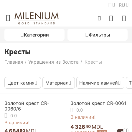
RU
Категории
Фильтры
Кресты
Главная
/
Украшения из Золота
/
Кресты
Цвет камня
Материал
Наличие камней
Т
Золотой крест CR-
Золотой крест CR-0061
0060/6
0.0
0.0
В наличии!
В наличии!
4 326
MDL
40
4 684
MDL
80