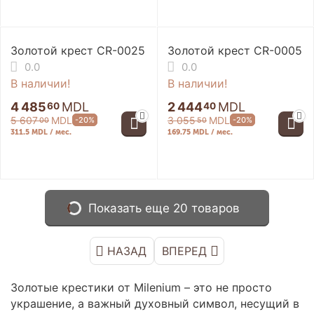
Золотой крест CR-0025
Золотой крест CR-0005
0.0
0.0
В наличии!
В наличии!
4 485
MDL
2 444
MDL
60
40
5 607
MDL
3 055
MDL
-20%
-20%
00
50
311.5 MDL / мес.
169.75 MDL / мес.
Показать еще 20 товаров
НАЗАД
ВПЕРЕД
Золотые крестики от Milenium – это не просто
украшение, а важный духовный символ, несущий в