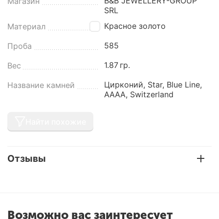
B&B JEWELLERY-GROUP
Магазин
SRL
Красное золото
Материал
585
Проба
1.87
гр.
Вес
Цирконий, Star, Blue Line,
Название камней
AAAA, Switzerland
Найти похожие
Отзывы
Возможно вас заинтересует