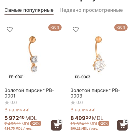
Самые популярные
Недавно просмотренные
-20%
-20%
Золотой пирсинг PB-
Золотой пирсинг PB-
0001
0003
0.0
0.0
В наличии!
В наличии!
5 972
MDL
8 499
MDL
40
20
7 465
MDL
10 624
MDL
-20%
-20%
50
00
414.75 MDL / мес.
590.22 MDL / мес.