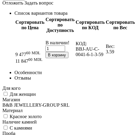
Отложить
Задать вопрос
Список вариантов товара
Сортировать
Сортировать
Сортировать
Сортировать
по
по Цена
по КОД
по Вес
Доступность
В наличии!
КОД:
Вес:
BBJ-AU-C-
3.59
60
MDL
0041-6-1-3-59
9 477
В корзину
00
MDL
11 847
Особенности
Отзывы
Для кого
Для женщин
Магазин
B&B JEWELLERY-GROUP SRL
Материал
Красное золото
Наличие камней
С камнями
Проба