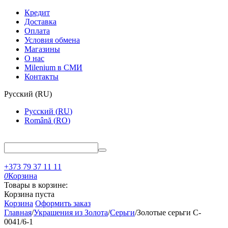
Кредит
Доставка
Оплата
Условия обмена
Магазины
О нас
Milenium в СМИ
Контакты
Русский
(
RU
)
Русский
(
RU
)
Română
(
RO
)
+373 79 37 11 11
0
Корзина
Товары в корзине:
Корзина пуста
Корзина
Оформить заказ
Главная
/
Украшения из Золота
/
Серьги
/
Золотые серьги C-
0041/6-1