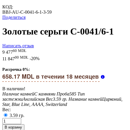
КОД:
BBJ-AU-C-0041-6-1-3-59
Поделиться
Золотые серьги C-0041/6-1
Написать отзыв
60
MDL
9 477
00
MDL
11 847
-20%
Рассрочка 0%:
658.17 MDL в течении 18 месяцев
В наличии!
Наличие камней
С камнями
Проба
585
Тип
застежки
Английская
Вес
3.59 гр.
Название камней
Цирконий,
Star, Blue Line, AAAA, Switzerland
Вес:
3.59
гр.
В корзину