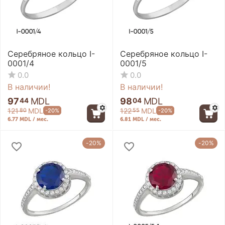
Серебряное кольцо I-
Серебряное кольцо I-
0001/4
0001/5
0.0
0.0
В наличии!
В наличии!
97
MDL
98
MDL
44
04
121
MDL
122
MDL
-20%
-20%
80
55
6.77 MDL / мес.
6.81 MDL / мес.
-20%
-20%