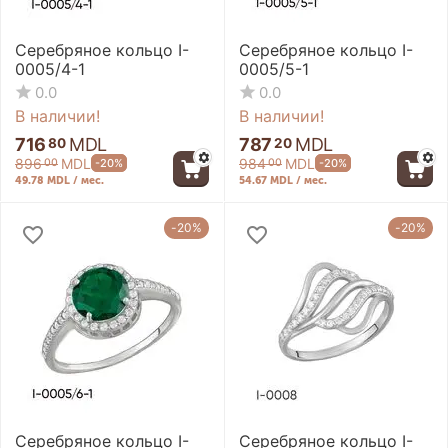
Серебряное кольцо I-
Серебряное кольцо I-
0005/4-1
0005/5-1
0.0
0.0
В наличии!
В наличии!
716
MDL
787
MDL
80
20
896
MDL
984
MDL
-20%
-20%
00
00
49.78 MDL / мес.
54.67 MDL / мес.
-20%
-20%
Серебряное кольцо I-
Серебряное кольцо I-