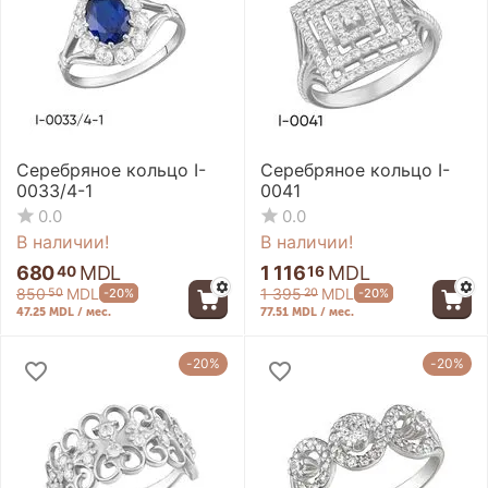
Серебряное кольцо I-
Серебряное кольцо I-
0033/4-1
0041
0.0
0.0
В наличии!
В наличии!
680
MDL
1 116
MDL
40
16
850
MDL
1 395
MDL
-20%
-20%
50
20
47.25 MDL / мес.
77.51 MDL / мес.
-20%
-20%