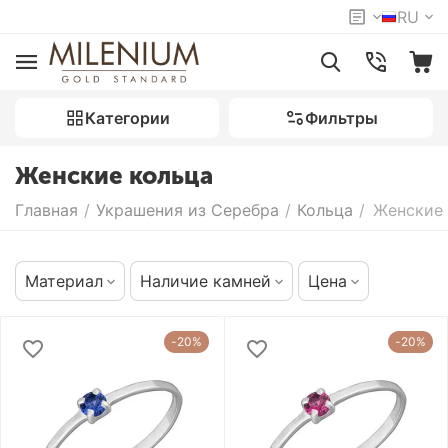
RU
Категории
Фильтры
Женские кольца
Главная
/
Украшения из Серебра
/
Кольца
/
Женские 
Материал
Наличие камней
Цена
-20%
-20%