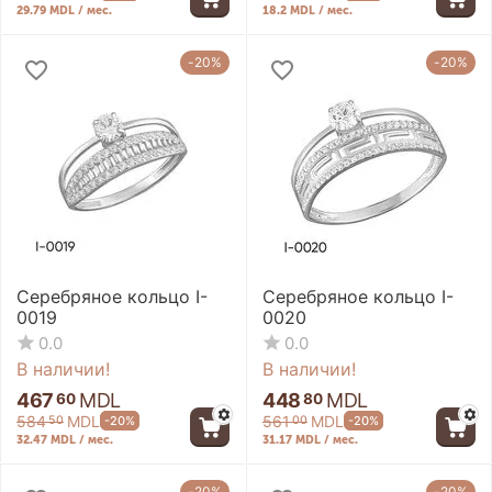
29.79 MDL / мес.
18.2 MDL / мес.
-20%
-20%
Серебряное кольцо I-
Серебряное кольцо I-
0019
0020
0.0
0.0
В наличии!
В наличии!
467
MDL
448
MDL
60
80
584
MDL
561
MDL
-20%
-20%
50
00
32.47 MDL / мес.
31.17 MDL / мес.
-20%
-20%