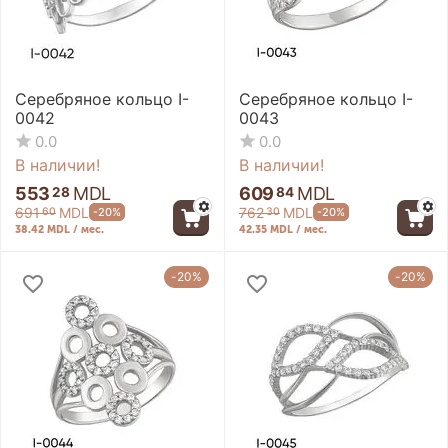
Серебряное кольцо I-
Серебряное кольцо I-
0042
0043
0.0
0.0
В наличии!
В наличии!
553
MDL
609
MDL
28
84
691
MDL
762
MDL
-20%
-20%
60
30
38.42 MDL / мес.
42.35 MDL / мес.
-20%
-20%