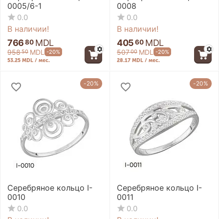
0005/6-1
0008
0.0
0.0
В наличии!
В наличии!
766
MDL
405
MDL
80
60
958
MDL
507
MDL
-20%
-20%
50
00
53.25 MDL / мес.
28.17 MDL / мес.
-20%
-20%
Серебряное кольцо I-
Серебряное кольцо I-
0010
0011
0.0
0.0