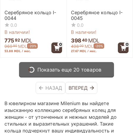
Серебряное кольцо I-
Серебряное кольцо I-
0044
0045
0.0
0.0
В наличии!
В наличии!
775
MDL
398
MDL
92
40
969
MDL
498
MDL
-20%
-20%
90
00
53.88 MDL / мес.
27.67 MDL / мес.
Показать еще 20 товаров
НАЗАД
ВПЕРЕД
В ювелирном магазине Milenium вы найдете
изысканную коллекцию серебряных колец для
женщин - от утонченных и нежных моделей до
стильных и выразительных украшений. Такие
кольца подчеркнут вашу индивидуальность и